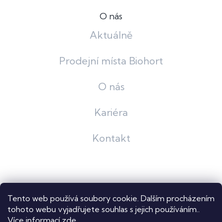
O nás
Aktuálně
Prodejní místa Biohort
O nás
Kariéra
Kontakt
Grafický návrh
KošnarDesign
| Nakódoval
Pavel Skuček
Tento web používá soubory cookie. Dalším procházením
Shoptet
tohoto webu vyjadřujete souhlas s jejich používáním..
Více informací
zde
.