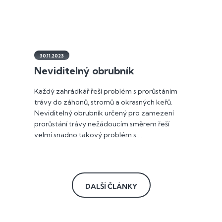
30.11.2023
Neviditelný obrubník
Každý zahrádkář řeší problém s prorůstáním
trávy do záhonů, stromů a okrasných keřů.
Neviditelný obrubník určený pro zamezení
prorůstání trávy nežádoucím směrem řeší
velmi snadno takový problém s ...
DALŠÍ ČLÁNKY