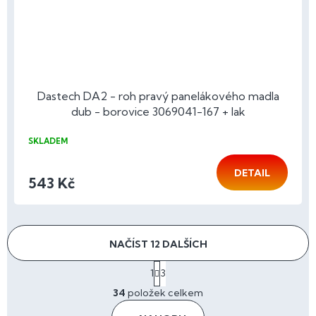
Dastech DA2 - roh pravý panelákového madla
dub - borovice 3069041-167 + lak
SKLADEM
DETAIL
543 Kč
NAČÍST 12 DALŠÍCH
S
1
3
t
O
r
34
položek celkem
v
á
l
n