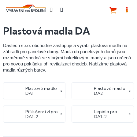
Přejít
na
NÁKUP
obsah
KOŠÍK
Plastová madla DA
Dastech s.r.o. obchodně zastupuje a vyrábí plastová madla na
zábradlí pro panelové domy.
Madla do panelových domů jsou
rozměrově shodná se starými bakelitovými madly a jsou určená
pro novou pokládku při revitalizaci chodeb. Nabízíme plastová
madla různých barev.
Plastové madlo
Plastové madlo
DA1
DA2
Příslušenství pro
Lepidlo pro
DA1-2
DA1-2