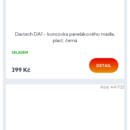
Dastech DA1 - koncovka panelákového madla,
plast, černá
SKLADEM
DETAIL
399 Kč
Kód:
441722