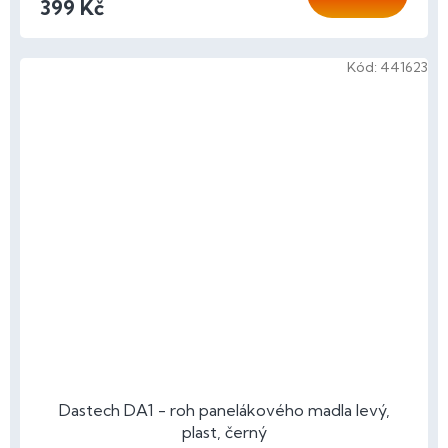
399 Kč
Kód:
441623
Dastech DA1 - roh panelákového madla levý,
plast, černý