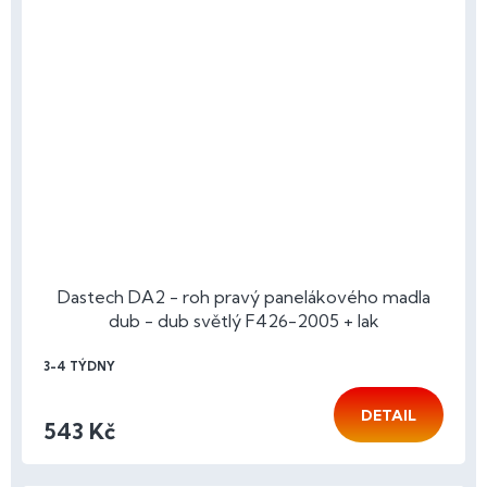
Dastech DA2 - roh pravý panelákového madla
dub - dub světlý F426-2005 + lak
3-4 TÝDNY
DETAIL
543 Kč