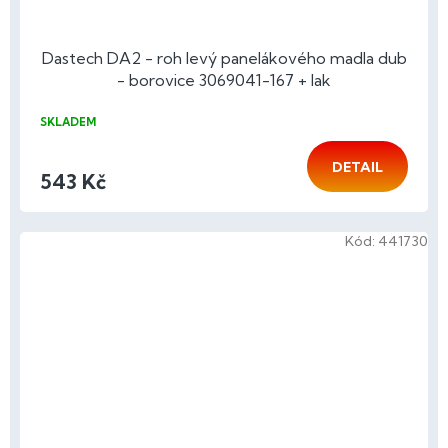
Dastech DA2 - roh levý panelákového madla dub
- borovice 3069041-167 + lak
SKLADEM
DETAIL
543 Kč
Kód:
441730