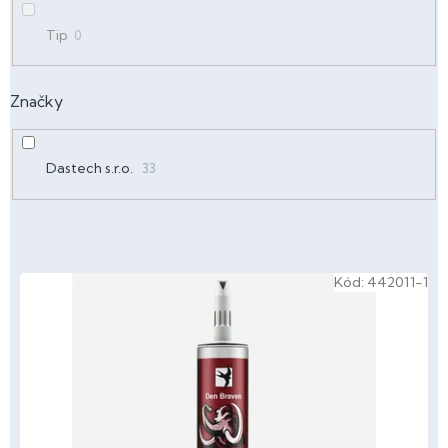
Tip
0
Značky
Dastech s.r.o.
33
V
Kód:
442011-1
ý
p
i
s
p
r