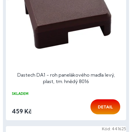
Dastech DA1 - roh panelákového madla levý,
plast, tm. hnědý 8016
SKLADEM
DETAIL
459 Kč
Kód:
441625