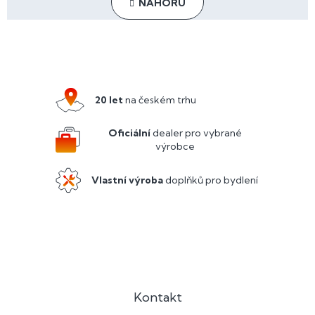
NAHORU
á
k
o
d
v
a
Z
á
c
n
á
í
í
p
p
r
a
20 let
na českém trhu
v
t
k
y
í
Oficiální
dealer pro vybrané
v
výrobce
ý
p
Vlastní výroba
doplňků pro bydlení
i
s
u
Kontakt