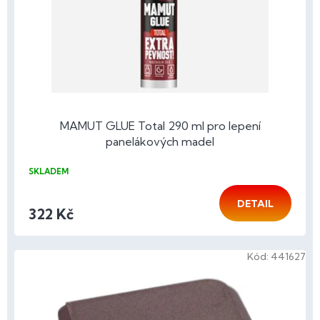
o
d
u
k
t
ů
MAMUT GLUE Total 290 ml pro lepení
panelákových madel
SKLADEM
DETAIL
322 Kč
Kód:
441627