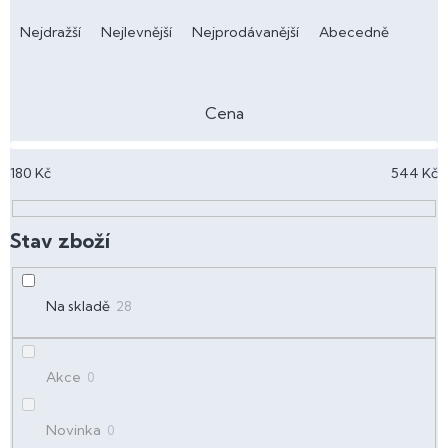
Ř
a
Nejdražší
Nejlevnější
Nejprodávanější
Abecedně
z
e
n
Cena
í
p
180
Kč
544
Kč
r
o
d
u
k
t
Na skladě
28
ů
Akce
0
Novinka
0