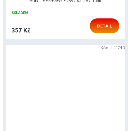
dub - borovice 3069041-167 + lak
SKLADEM
DETAIL
357 Kč
Kód:
441740