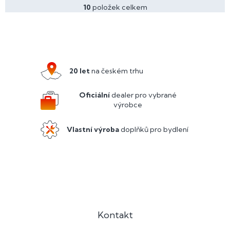
10
položek celkem
O
v
l
Z
á
á
d
p
a
a
c
20 let
na českém trhu
í
t
p
í
Oficiální
dealer pro vybrané
r
výrobce
v
k
y
Vlastní výroba
doplňků pro bydlení
v
ý
p
i
s
u
Kontakt