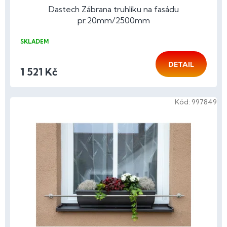
Dastech Zábrana truhlíku na fasádu
pr.20mm/2500mm
SKLADEM
DETAIL
1 521 Kč
Kód:
997849