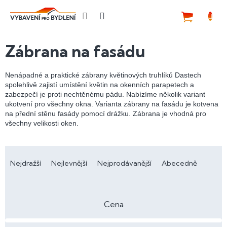
Přejít
na
NÁKUP
obsah
KOŠÍK
Zábrana na fasádu
Nenápadné a praktické zábrany květinových truhlíků Dastech
spolehlivě zajistí umístění květin na okenních parapetech a
zabezpečí je proti nechtěnému pádu. Nabízíme několik variant
ukotvení pro všechny okna. Varianta zábrany na fasádu je kotvena
na přední stěnu fasády pomocí drážku. Zábrana je vhodná pro
všechny velikosti oken.
Ř
a
Nejdražší
Nejlevnější
Nejprodávanější
Abecedně
z
e
n
Cena
í