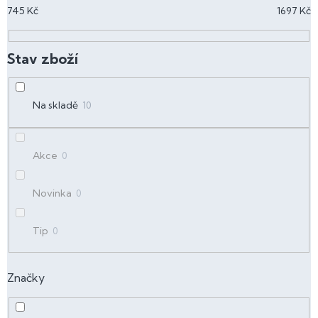
p
745
Kč
1697
Kč
r
o
d
u
k
t
Na skladě
10
ů
Akce
0
Novinka
0
Tip
0
Značky