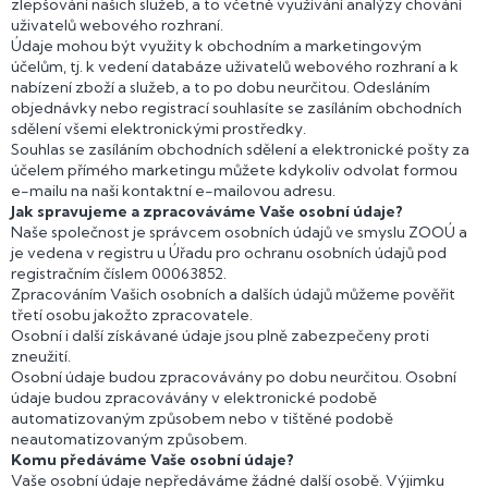
zlepšování našich služeb, a to včetně využívání analýzy chování
uživatelů webového rozhraní.
Údaje mohou být využity k obchodním a marketingovým
účelům, tj. k vedení databáze uživatelů webového rozhraní a k
nabízení zboží a služeb, a to po dobu neurčitou. Odesláním
objednávky nebo registrací souhlasíte se zasíláním obchodních
sdělení všemi elektronickými prostředky.
Souhlas se zasíláním obchodních sdělení a elektronické pošty za
účelem přímého marketingu můžete kdykoliv odvolat formou
e-mailu na naši kontaktní e-mailovou adresu.
Jak spravujeme a zpracováváme Vaše osobní údaje?
Naše společnost je správcem osobních údajů ve smyslu ZOOÚ a
je vedena v registru u Úřadu pro ochranu osobních údajů pod
registračním číslem 00063852.
Zpracováním Vašich osobních a dalších údajů můžeme pověřit
třetí osobu jakožto zpracovatele.
Osobní i další získávané údaje jsou plně zabezpečeny proti
zneužití.
Osobní údaje budou zpracovávány po dobu neurčitou. Osobní
údaje budou zpracovávány v elektronické podobě
automatizovaným způsobem nebo v tištěné podobě
neautomatizovaným způsobem.
Komu předáváme Vaše osobní údaje?
Vaše osobní údaje nepředáváme žádné další osobě. Výjimku