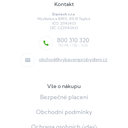
Kontakt
Dastech s.r.o.
Myslbekova 809/5, 415 01 Teplice
IČO: 25143433
DIČ: CZ25143433
800 310 320
obchod
@
vybaveniprobydleni.cz
Vše o nákupu
Bezpečné placení
Obchodní podmínky
Ochrana osobních údajů