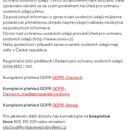
ochranu osobních údajů. Tímto ustanovením není dotčeno Vaše
oprávnění obrátit se se svým podnětem na Úřad pro ochranu
osobních údajů přímo.
Za poskytnutí informací o zpracování osobních údajů můžeme
požadovat přiměřenou úhradu nepřevyšující náklady nezbytné
na poskytnutí informace.
Dozor nad ochranou osobních údajů provádí Úřad pro ochranu
osobních údajů (http://www.uoou.cz).
Naše společnost i případní zpracovatelé osobních údajů mají
sídlo v České republice.
Registrační číslo přidělené Úřadem pro ochranu osobních údajů:
00063852 / 001.
Kompletní přehled GDPR
GDPR-Dastech
Kompletní přehled GDPR
GDPR-
Dastech_madlapropanelovedomy
Kompletní přehled GDPR
GDPR-Brinck
Pro jakékoliv další dotazy nás kontaktujte na
bezplatné
lince
800 310 320 nebo emailem
obchod@vybaveniprobydleni.cz
.