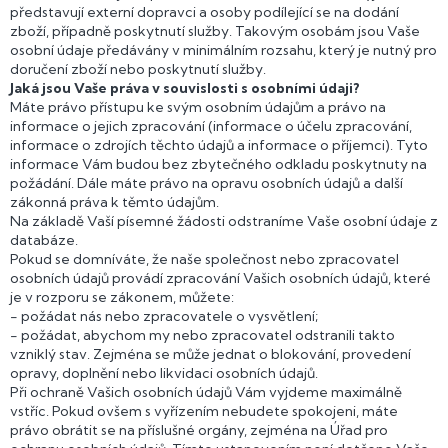
představují externí dopravci a osoby podílející se na dodání
zboží, případně poskytnutí služby. Takovým osobám jsou Vaše
osobní údaje předávány v minimálním rozsahu, který je nutný pro
doručení zboží nebo poskytnutí služby.
Jaká jsou Vaše práva v souvislosti s osobními údaji?
Máte právo přístupu ke svým osobním údajům a právo na
informace o jejich zpracování (informace o účelu zpracování,
informace o zdrojích těchto údajů a informace o příjemci). Tyto
informace Vám budou bez zbytečného odkladu poskytnuty na
požádání. Dále máte právo na opravu osobních údajů a další
zákonná práva k těmto údajům.
Na základě Vaší písemné žádosti odstraníme Vaše osobní údaje z
databáze.
Pokud se domníváte, že naše společnost nebo zpracovatel
osobních údajů provádí zpracování Vašich osobních údajů, které
je v rozporu se zákonem, můžete:
- požádat nás nebo zpracovatele o vysvětlení;
- požádat, abychom my nebo zpracovatel odstranili takto
vzniklý stav. Zejména se může jednat o blokování, provedení
opravy, doplnění nebo likvidaci osobních údajů.
Při ochraně Vašich osobních údajů Vám vyjdeme maximálně
vstříc. Pokud ovšem s vyřízením nebudete spokojeni, máte
právo obrátit se na příslušné orgány, zejména na Úřad pro