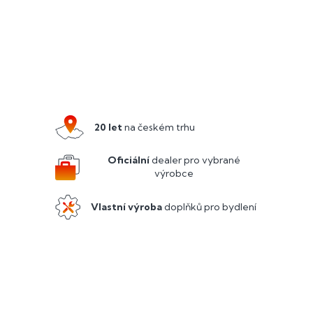
Z
á
p
a
20 let
na českém trhu
t
í
Oficiální
dealer pro vybrané
výrobce
Vlastní výroba
doplňků pro bydlení