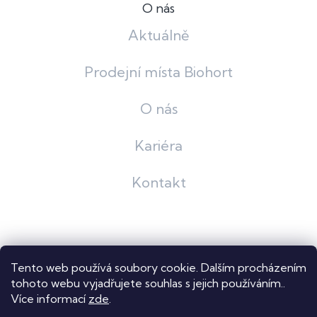
O nás
Aktuálně
Prodejní místa Biohort
O nás
Kariéra
Kontakt
Grafický návrh
KošnarDesign
| Nakódoval
Pavel Skuček
Tento web používá soubory cookie. Dalším procházením
Shoptet
tohoto webu vyjadřujete souhlas s jejich používáním..
Více informací
zde
.
Copyright 2026
Dastech s.r.o.
. Všechna práva vyhrazena.