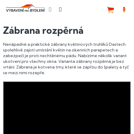
Přejít
na
NÁKUP
obsah
KOŠÍK
Zábrana rozpěrná
Nenápadné a praktické zábrany květinových truhlíků Dastech
spolehlivě zajistí umístění květin na okenních parapetech a
zabezpečí je proti nechtěnému pádu. Nabízíme několik variant
ukotvení pro všechny okna. Varianta zábrany rozpěrná je bez
vrtání. Zábrana je kotvena trny, které se zapřou do špalety a tyč
se mezi nimi rozepře.