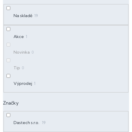
u
k
t
Na skladě
19
ů
Akce
1
Novinka
0
Tip
0
Výprodej
1
Značky
Dastech s.r.o.
19