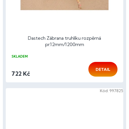
Dastech Zábrana truhlíku rozpěrná
pr.12mm/1200mm
SKLADEM
DETAIL
722 Kč
Kód:
997825