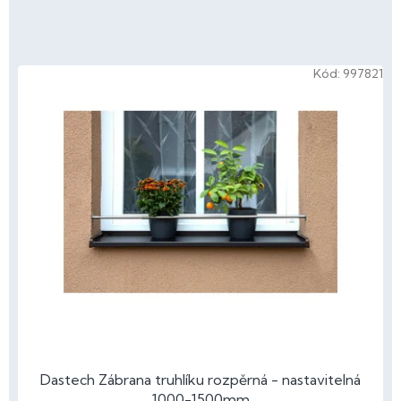
V
Kód:
997821
ý
p
i
s
p
r
o
d
u
k
t
ů
Dastech Zábrana truhlíku rozpěrná - nastavitelná
1000-1500mm