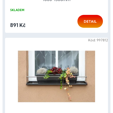
SKLADEM
DETAIL
891 Kč
Kód:
997812