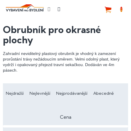
Přejít
na
NÁKUP
obsah
KOŠÍK
Obrubník pro okrasné
plochy
Zahradní neviditelný plastový obrubník je vhodný k zamezení
prorůstání trávy nežádoucím směrem. Velmi odolný plast, který
vydrží i opakovaný přejezd travní sekačkou. Dodáván ve 4m
pásech.
Ř
a
Nejdražší
Nejlevnější
Nejprodávanější
Abecedně
z
e
n
Cena
í
p