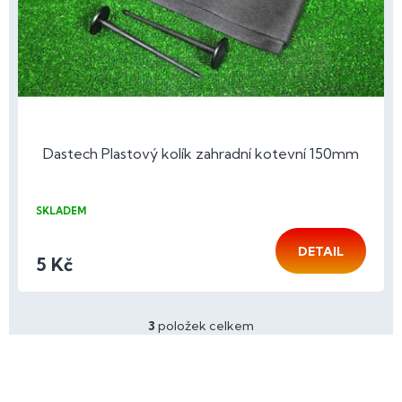
Dastech Plastový kolík zahradní kotevní 150mm
SKLADEM
DETAIL
5 Kč
3
položek celkem
O
v
l
Z
á
á
d