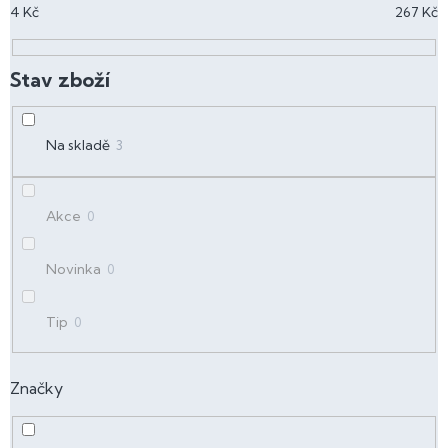
4
Kč
267
Kč
r
o
d
u
k
t
Na skladě
3
ů
Akce
0
Novinka
0
Tip
0
Značky