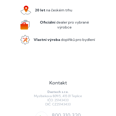
p
a
a
c
20 let
na českém trhu
í
t
p
í
Oficiální
dealer pro vybrané
r
výrobce
v
k
y
Vlastní výroba
doplňků pro bydlení
v
ý
p
i
s
u
Kontakt
Dastech s.r.o.
Myslbekova 809/5, 415 01 Teplice
IČO: 25143433
DIČ: CZ25143433
800 310 320