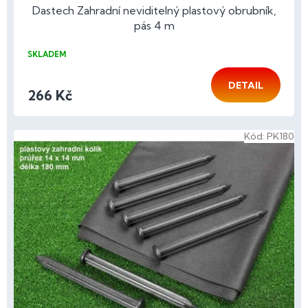
Dastech Zahradní neviditelný plastový obrubník,
pás 4 m
SKLADEM
DETAIL
266 Kč
Kód:
PK180