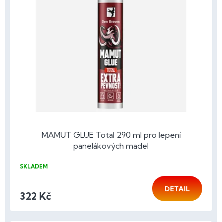
s
p
r
o
d
u
k
t
ů
MAMUT GLUE Total 290 ml pro lepení
panelákových madel
SKLADEM
DETAIL
322 Kč