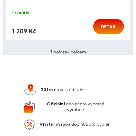
SKLADEM
DETAIL
1 209 Kč
3
položek celkem
O
v
l
Z
á
á
d
p
a
a
c
20 let
na českém trhu
í
t
p
í
Oficiální
dealer pro vybrané
r
výrobce
v
k
y
Vlastní výroba
doplňků pro bydlení
v
ý