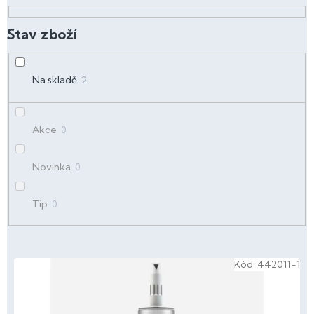
o
d
u
k
t
Na skladě
2
ů
Akce
0
Novinka
0
Tip
0
V
Kód:
442011-1
ý
p
i