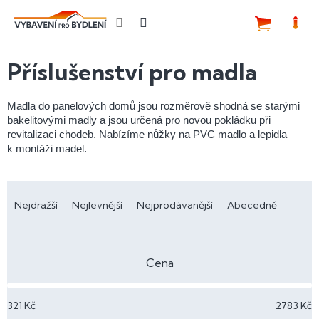
Přejít
na
NÁKUP
obsah
KOŠÍK
Příslušenství pro madla
Madla do panelových domů jsou rozměrově shodná se starými
bakelitovými madly a jsou určená pro novou pokládku při
revitalizaci chodeb. Nabízíme nůžky na PVC madlo a lepidla
k montáži madel.
Ř
a
Nejdražší
Nejlevnější
Nejprodávanější
Abecedně
z
e
n
Cena
í
p
321
Kč
2783
Kč
r