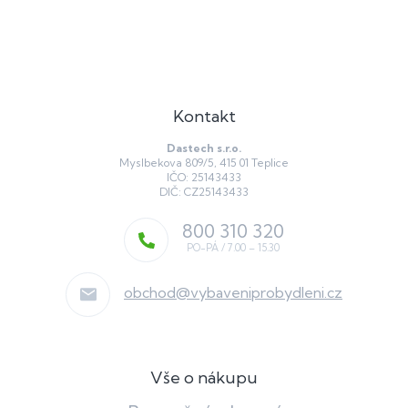
p
i
s
u
Kontakt
Dastech s.r.o.
Myslbekova 809/5, 415 01 Teplice
IČO: 25143433
DIČ: CZ25143433
800 310 320
obchod
@
vybaveniprobydleni.cz
Vše o nákupu