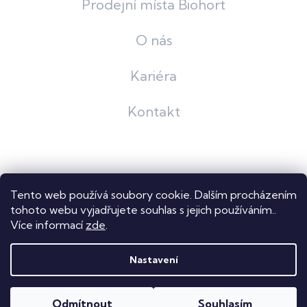
Prodejní místa Biohort
O nás
Kariéra
Kontakt
Grafický návrh
KošnarDesign
| Nakódoval
Pavel Skuček
Tento web používá soubory cookie. Dalším procházením
Shoptet
tohoto webu vyjadřujete souhlas s jejich používáním..
Více informací
zde
.
Copyright 2026
Dastech s.r.o.
. Všechna práva vyhrazena.
Upravit nastavení cookies
Nastavení
Odmítnout
Souhlasím