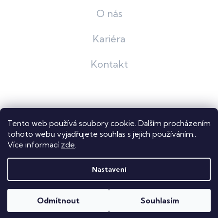
O nás
Kariéra
Kontakt
Grafický návrh
KošnarDesign
| Nakódoval
Pavel Skuček
Tento web používá soubory cookie. Dalším procházením
Shoptet
tohoto webu vyjadřujete souhlas s jejich používáním..
Více informací
zde
.
Copyright 2026
Dastech s.r.o.
. Všechna práva vyhrazena.
Upravit nastavení cookies
Nastavení
Odmítnout
Souhlasím