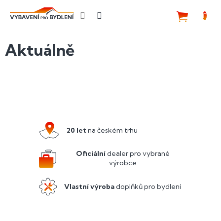
Přejít
na
NÁKUP
obsah
KOŠÍK
Aktuálně
Z
á
p
a
20 let
na českém trhu
t
í
Oficiální
dealer pro vybrané
výrobce
Vlastní výroba
doplňků pro bydlení