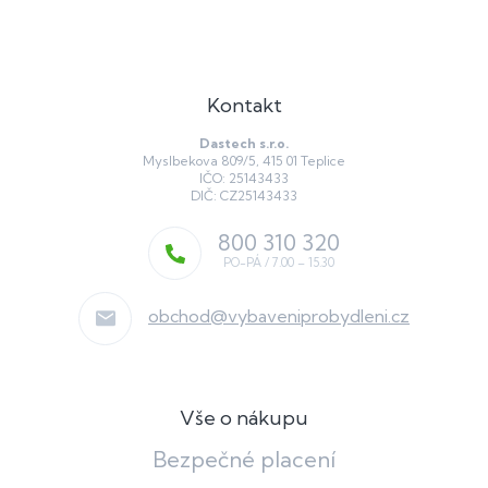
Kontakt
Dastech s.r.o.
Myslbekova 809/5, 415 01 Teplice
IČO: 25143433
DIČ: CZ25143433
800 310 320
obchod
@
vybaveniprobydleni.cz
Vše o nákupu
Bezpečné placení