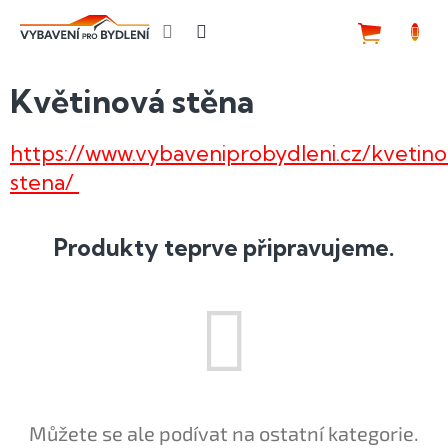
Přejít
na
NÁKUP
obsah
KOŠÍK
Květinová stěna
https://www.vybaveniprobydleni.cz/kvetin
stena/
Produkty teprve připravujeme.
Můžete se ale podívat na ostatní kategorie.