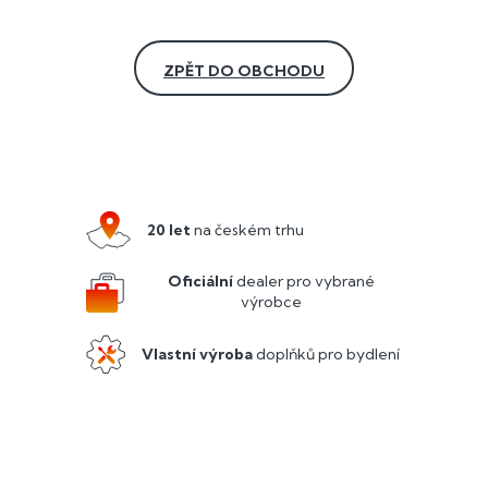
ZPĚT DO OBCHODU
Z
á
p
a
20 let
na českém trhu
t
í
Oficiální
dealer pro vybrané
výrobce
Vlastní výroba
doplňků pro bydlení