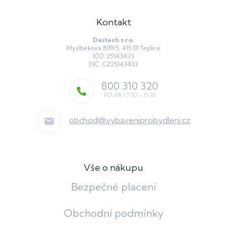
Kontakt
Dastech s.r.o.
Myslbekova 809/5, 415 01 Teplice
IČO: 25143433
DIČ: CZ25143433
800 310 320
obchod
@
vybaveniprobydleni.cz
Vše o nákupu
Bezpečné placení
Obchodní podmínky