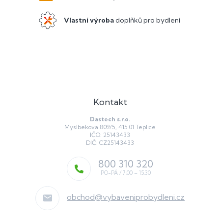
ý
p
Vlastní výroba
doplňků pro bydlení
i
s
u
Kontakt
Dastech s.r.o.
Myslbekova 809/5, 415 01 Teplice
IČO: 25143433
DIČ: CZ25143433
800 310 320
obchod
@
vybaveniprobydleni.cz