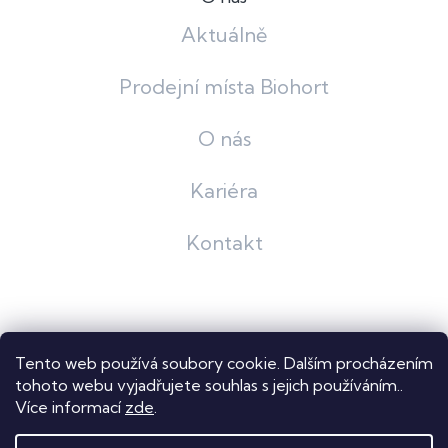
Aktuálně
Prodejní místa Biohort
O nás
Kariéra
Kontakt
Grafický návrh
KošnarDesign
| Nakódoval
Pavel Skuček
Tento web používá soubory cookie. Dalším procházením
Shoptet
tohoto webu vyjadřujete souhlas s jejich používáním..
Více informací
zde
.
Copyright 2026
Dastech s.r.o.
. Všechna práva vyhrazena.