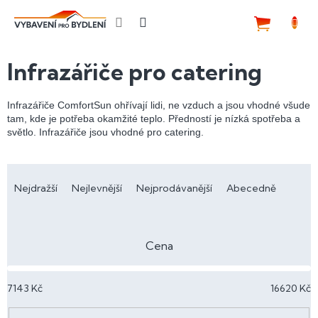
Přejít
na
NÁKUP
obsah
KOŠÍK
Infrazářiče pro catering
Infrazářiče ComfortSun ohřívají lidi, ne vzduch a jsou vhodné všude
tam, kde je potřeba okamžité teplo. Předností je nízká spotřeba a
světlo. Infrazářiče jsou vhodné pro catering.
Ř
a
Nejdražší
Nejlevnější
Nejprodávanější
Abecedně
z
e
n
Cena
í
p
7143
Kč
16620
Kč
r
o