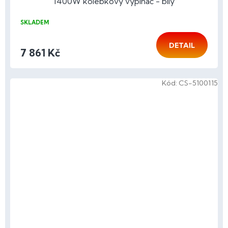
1400W kolébkový vypínač - bílý
SKLADEM
DETAIL
7 861 Kč
Kód:
CS-5100115