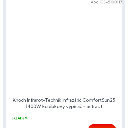
Kód:
CS-5100117
Knoch Infrarot-Technik Infrazářič ComfortSun25
1400W kolébkový vypínač - antracit
SKLADEM