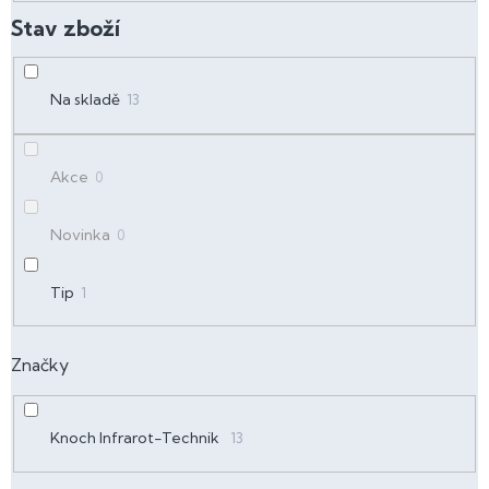
d
u
k
t
Na skladě
13
ů
Akce
0
Novinka
0
Tip
1
Značky
Knoch Infrarot-Technik
13