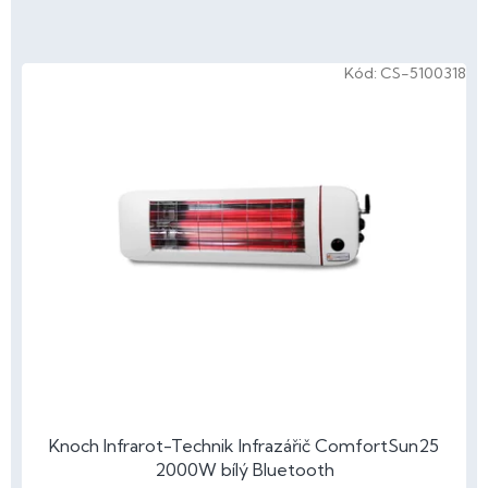
V
Kód:
CS-5100318
ý
p
i
s
p
r
o
d
u
k
t
ů
Knoch Infrarot-Technik Infrazářič ComfortSun25
2000W bílý Bluetooth