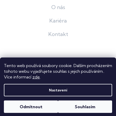
O nás
Kariéra
Kontakt
Grafický návrh
KošnarDesign
| Nakódoval
Pavel Skuček
Tento web používá soubory cookie. Dalším procházením
Shoptet
tohoto webu vyjadřujete souhlas s jejich používáním..
Více informací
zde
.
Copyright 2026
Dastech s.r.o.
. Všechna práva vyhrazena.
Upravit nastavení cookies
Nastavení
Odmítnout
Souhlasím