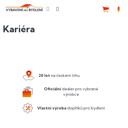
Přejít
na
NÁKUP
obsah
KOŠÍK
Kariéra
Z
á
p
a
20 let
na českém trhu
t
í
Oficiální
dealer pro vybrané
výrobce
Vlastní výroba
doplňků pro bydlení