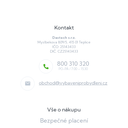
Kontakt
Dastech s.r.o.
Myslbekova 809/5, 415 01 Teplice
IČO: 25143433
DIČ: CZ25143433
800 310 320
obchod
@
vybaveniprobydleni.cz
Vše o nákupu
Bezpečné placení