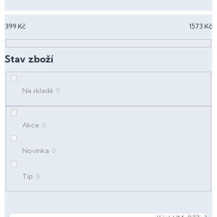
í
p
399
Kč
1573
Kč
r
o
d
u
k
t
Na skladě
0
ů
Akce
0
Novinka
0
Tip
0
V