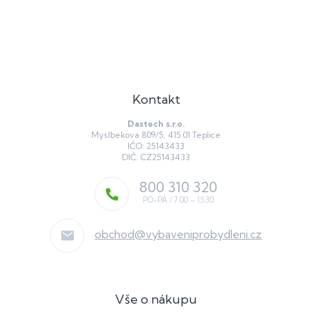
s
u
Kontakt
Dastech s.r.o.
Myslbekova 809/5, 415 01 Teplice
IČO: 25143433
DIČ: CZ25143433
800 310 320
obchod
@
vybaveniprobydleni.cz
Vše o nákupu