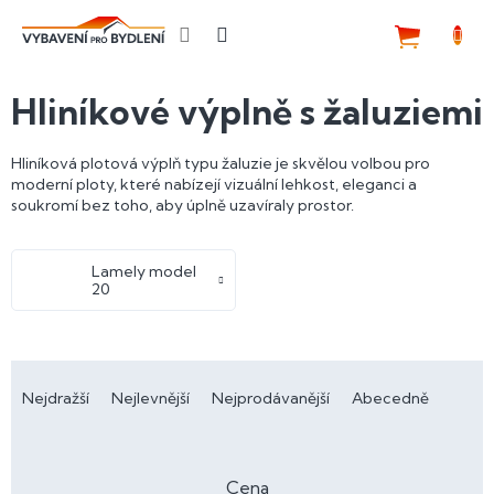
Přejít
na
NÁKUP
obsah
KOŠÍK
Hliníkové výplně s žaluziemi
Hliníková plotová výplň typu žaluzie je skvělou volbou pro
moderní ploty, které nabízejí vizuální lehkost, eleganci a
soukromí bez toho, aby úplně uzavíraly prostor.
Lamely model
20
Ř
a
Nejdražší
Nejlevnější
Nejprodávanější
Abecedně
z
e
n
Cena