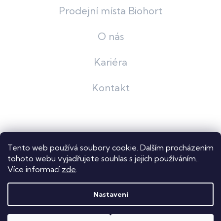
Prodejní místa Biohort
O nás
Kariéra
Kontakt
Grafický návrh
KošnarDesign
| Nakódoval
Pavel Skuček
Tento web používá soubory cookie. Dalším procházením
Shoptet
tohoto webu vyjadřujete souhlas s jejich používáním..
Více informací
zde
.
Copyright 2026
Dastech s.r.o.
. Všechna práva vyhrazena.
Upravit nastavení cookies
Nastavení