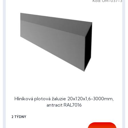
Kód:
UM-037-3
ý
p
i
s
p
r
o
d
u
k
t
ů
Hliníková plotová žaluzie 20x120x1,6-3000mm,
antracit RAL7016
2 TÝDNY