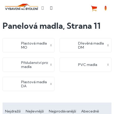
Přejít
na
NÁKUP
obsah
KOŠÍK
Panelová madla
, Strana 11
Plastová madla
Dřevěná madla
MO
DM
Příslušenství pro
PVC madla
madla
Plastová madla
DA
Ř
a
Nejdražší
Nejlevnější
Nejprodávanější
Abecedně