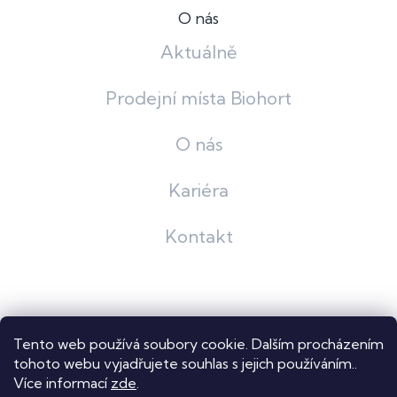
O nás
Aktuálně
Prodejní místa Biohort
O nás
Kariéra
Kontakt
Grafický návrh
KošnarDesign
| Nakódoval
Pavel Skuček
Tento web používá soubory cookie. Dalším procházením
Shoptet
tohoto webu vyjadřujete souhlas s jejich používáním..
Více informací
zde
.