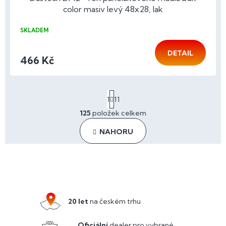
color masiv levý 48x28, lak
SKLADEM
DETAIL
466 Kč
S
1
11
t
r
125
položek celkem
á
O
n
v
NAHORU
k
l
o
á
v
d
Z
á
a
n
á
c
í
p
í
p
a
20 let
na českém trhu
r
t
v
Oficiální
dealer pro vybrané