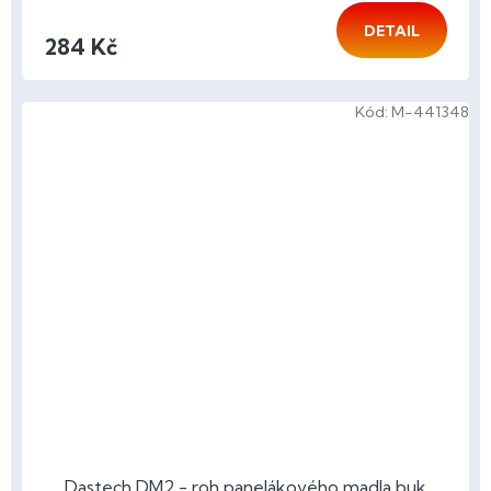
DETAIL
284 Kč
Kód:
M-441348
Dastech DM2 - roh panelákového madla buk