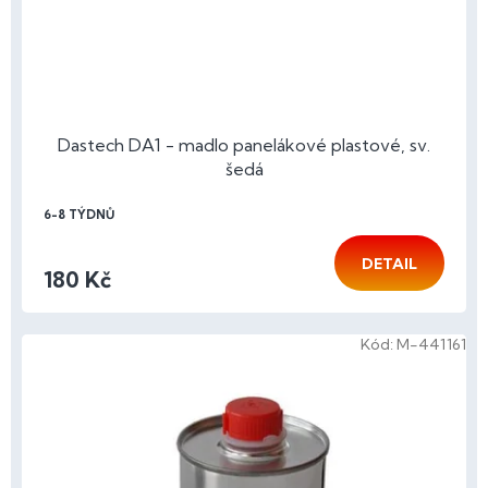
u
k
t
ů
Dastech DA1 - madlo panelákové plastové, sv.
šedá
6-8 TÝDNŮ
DETAIL
180 Kč
Kód:
M-441161