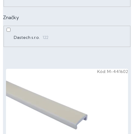
Značky
Dastech s.r.o.
122
V
Kód:
M-441602
ý
p
i
s
p
r
o
d