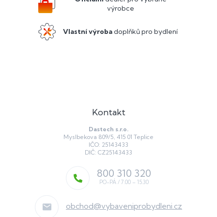
í
k
výrobce
y
v
ý
Vlastní výroba
doplňků pro bydlení
p
i
s
u
Kontakt
Dastech s.r.o.
Myslbekova 809/5, 415 01 Teplice
IČO: 25143433
DIČ: CZ25143433
800 310 320
obchod
@
vybaveniprobydleni.cz