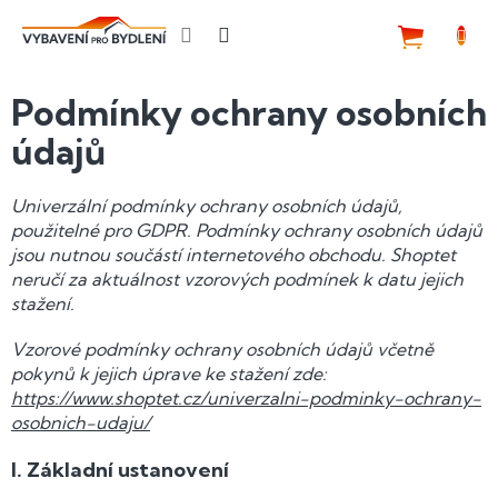
Přejít
na
NÁKUP
obsah
KOŠÍK
Podmínky ochrany osobních
údajů
Univerzální podmínky ochrany osobních údajů,
použitelné pro GDPR. Podmínky ochrany osobních údajů
jsou nutnou součástí internetového obchodu. Shoptet
neručí za aktuálnost vzorových podmínek k datu jejich
stažení.
Vzorové podmínky ochrany osobních údajů včetně
pokynů k jejich úprave ke stažení zde:
https://www.shoptet.cz/univerzalni-podminky-ochrany-
osobnich-udaju/
I.
Základní ustanovení