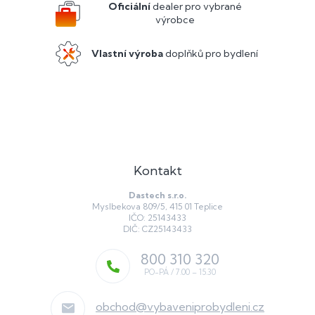
í
Oficiální
dealer pro vybrané
výrobce
Vlastní výroba
doplňků pro bydlení
Kontakt
Dastech s.r.o.
Myslbekova 809/5, 415 01 Teplice
IČO: 25143433
DIČ: CZ25143433
800 310 320
obchod
@
vybaveniprobydleni.cz