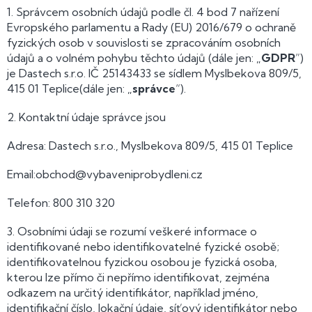
1. Správcem osobních údajů podle čl. 4 bod 7 nařízení
Evropského parlamentu a Rady (EU) 2016/679 o ochraně
fyzických osob v souvislosti se zpracováním osobních
údajů a o volném pohybu těchto údajů (dále jen: „
GDPR
”)
je Dastech s.r.o. IČ 25143433 se sídlem Myslbekova 809/5,
415 01 Teplice(dále jen: „
správce
“).
2. Kontaktní údaje správce jsou
Adresa: Dastech s.r.o., Myslbekova 809/5, 415 01 Teplice
Email:obchod@vybaveniprobydleni.cz
Telefon: 800 310 320
3. Osobními údaji se rozumí veškeré informace o
identifikované nebo identifikovatelné fyzické osobě;
identifikovatelnou fyzickou osobou je fyzická osoba,
kterou lze přímo či nepřímo identifikovat, zejména
odkazem na určitý identifikátor, například jméno,
identifikační číslo, lokační údaje, síťový identifikátor nebo