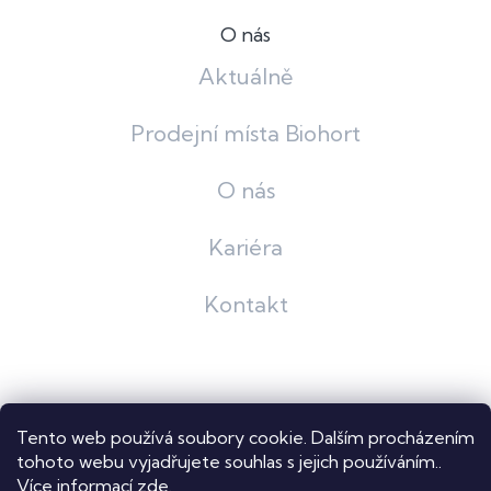
O nás
Aktuálně
Prodejní místa Biohort
O nás
Kariéra
Kontakt
Grafický návrh
KošnarDesign
| Nakódoval
Pavel Skuček
Tento web používá soubory cookie. Dalším procházením
Shoptet
tohoto webu vyjadřujete souhlas s jejich používáním..
Více informací
zde
.