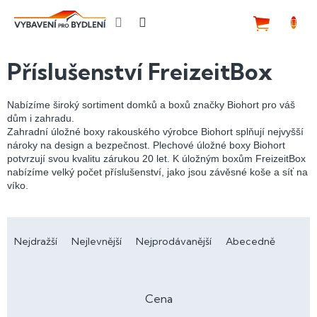
Přejít
na
NÁKUP
obsah
KOŠÍK
Příslušenství FreizeitBox
Nabízíme široký sortiment domků a boxů značky Biohort pro váš
dům i zahradu.
Zahradní úložné boxy rakouského výrobce Biohort splňují nejvyšší
nároky na design a bezpečnost. Plechové úložné boxy Biohort
potvrzují svou kvalitu zárukou 20 let. K úložným boxům FreizeitBox
nabízíme velký počet příslušenství, jako jsou závěsné koše a síť na
víko.
Ř
a
Nejdražší
Nejlevnější
Nejprodávanější
Abecedně
z
e
n
Cena
í