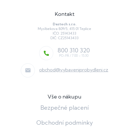
Kontakt
Dastech s.r.o.
Myslbekova 809/5, 415 01 Teplice
IČO: 25143433
DIČ: CZ25143433
800 310 320
obchod
@
vybaveniprobydleni.cz
Vše o nákupu
Bezpečné placení
Obchodní podmínky