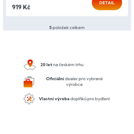
DETAIL
919 Kč
5
položek celkem
O
v
l
Z
á
á
d
p
a
a
c
20 let
na českém trhu
í
t
p
í
Oficiální
dealer pro vybrané
r
výrobce
v
k
y
Vlastní výroba
doplňků pro bydlení
v
ý
p
i
s
u