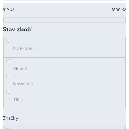
p
919
Kč
1800
Kč
r
o
d
u
k
t
Na skladě
0
ů
Akce
0
Novinka
0
Tip
0
Značky