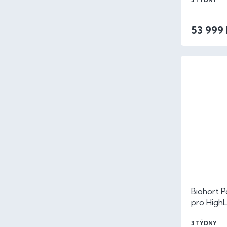
3 TÝDNY
53 999
Biohort Po
pro HighL
metalíza
3 TÝDNY