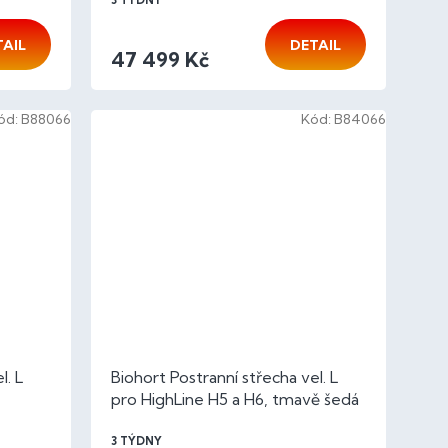
3 TÝDNY
TAIL
DETAIL
47 499 Kč
ód:
B88066
Kód:
B84066
l. L
Biohort Postranní střecha vel. L
pro HighLine H5 a H6, tmavě šedá
metalíza
3 TÝDNY