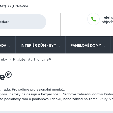
MOJE OBJEDNÁVKA
ADA
INTERIÉR DŮM - BYT
PANELOVÉ DOMY
domky
Příslušenství HighLine®
ne®
ahradu. Provádíme profesionální montáž.
jvyšší nároky na design a bezpečnost. Plechové zahradní domky Biohor
me podlahový rám a podlahovou desku, nebo základ na zemní vruty. Vnit