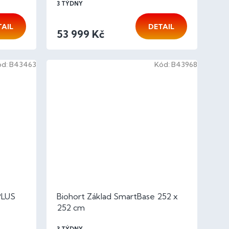
3 TÝDNY
TAIL
DETAIL
53 999 Kč
ód:
B43463
Kód:
B43968
PLUS
Biohort Základ SmartBase 252 x
252 cm