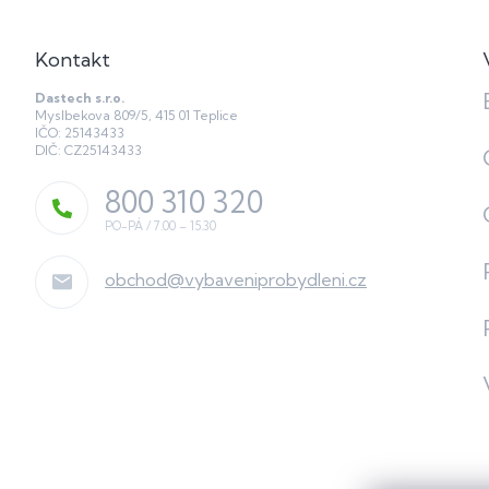
Kontakt
Dastech s.r.o.
Myslbekova 809/5, 415 01 Teplice
IČO: 25143433
DIČ: CZ25143433
800 310 320
obchod
@
vybaveniprobydleni.cz