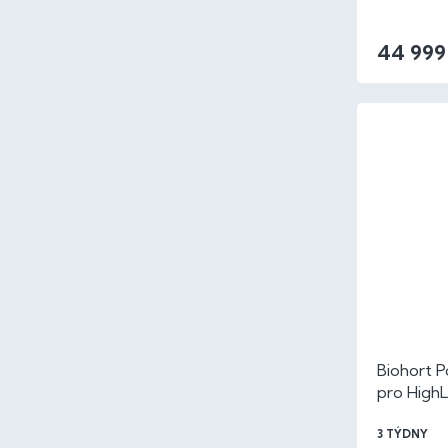
44 999
Biohort Po
pro HighL
3 TÝDNY