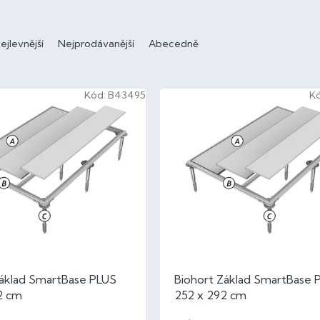
ejlevnější
Nejprodávanější
Abecedně
Kód:
B43495
K
Základ SmartBase PLUS
Biohort Základ SmartBase 
2 cm
252 x 292 cm