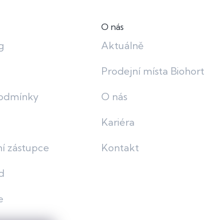
O nás
g
Aktuálně
Prodejní místa Biohort
odmínky
O nás
Kariéra
í zástupce
Kontakt
d
e