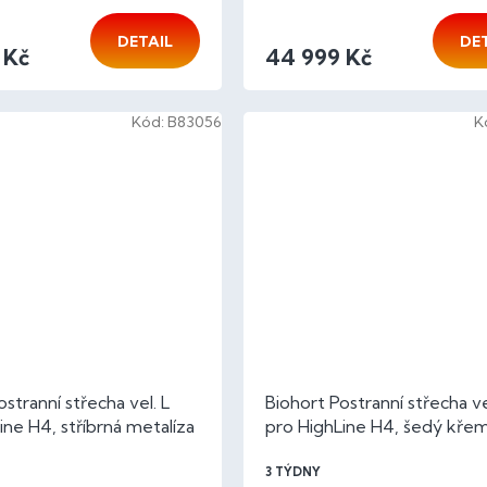
DETAIL
DE
 Kč
44 999 Kč
Kód:
B83056
K
stranní střecha vel. L
Biohort Postranní střecha ve
ine H4, stříbrná metalíza
pro HighLine H4, šedý kře
metalíza
3 TÝDNY