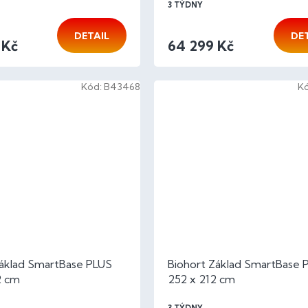
3 TÝDNY
DETAIL
DE
 Kč
64 299 Kč
Kód:
B43468
K
Základ SmartBase PLUS
Biohort Základ SmartBase 
2 cm
252 x 212 cm