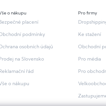
ý
p
i
Vše o nákupu
Pro firmy
s
u
Bezpečné placení
Dropshippin
Obchodní podmínky
Ke stažení
Ochrana osobních údajů
Obchodní p
Prodej na Slovensko
Pro média
Reklamační řád
Pro obchodn
Vše o nákupu
Velkoobcho
Zastupujem