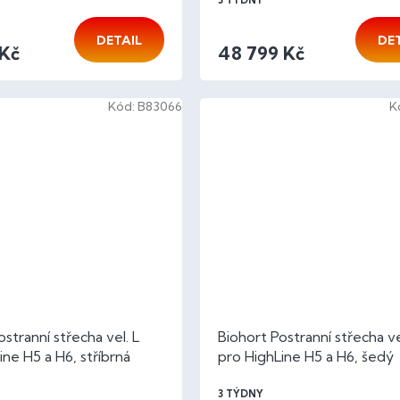
3 TÝDNY
DETAIL
DE
 Kč
48 799 Kč
Kód:
B83066
K
stranní střecha vel. L
Biohort Postranní střecha ve
ine H5 a H6, stříbrná
pro HighLine H5 a H6, šedý
křemen metalíza
3 TÝDNY