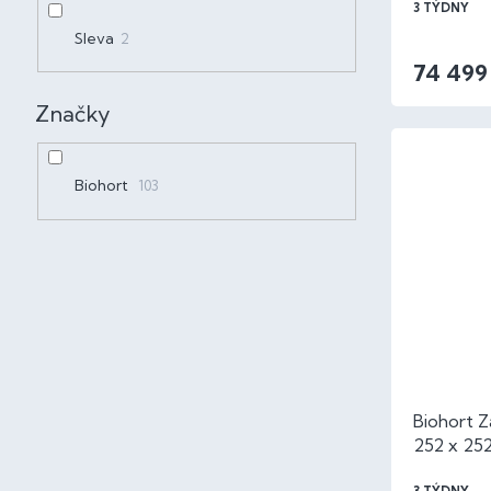
3 TÝDNY
Sleva
2
74 499
Značky
Biohort
103
Biohort 
252 x 25