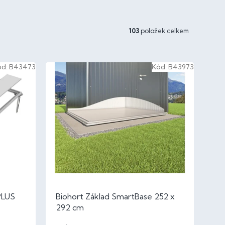
103
položek celkem
ód:
B43473
Kód:
B43973
PLUS
Biohort Základ SmartBase 252 x
292 cm