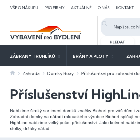
Přejít
VŠE O NÁKUPU
PRO FIRMY
AKTUÁLNĚ
O NÁS
KONTAKT
na
obsah
HLEDAT
ZÁBRANY TRUHLÍKŮ
BRÁNY A PLOTY
ZAHR
Domů
Zahrada
Domky Boxy
Příslušentsví pro zahradní 
Příslušenství HighLi
Nabízíme široký sortiment domků značky Biohort pro váš dům i z
Zahradní domky na nářadí rakouského výrobce Biohort splňují ne
HighLine nabízíme velký počet příslušenství. Jako kotvení nabízí
stolky, držáky nářadí.