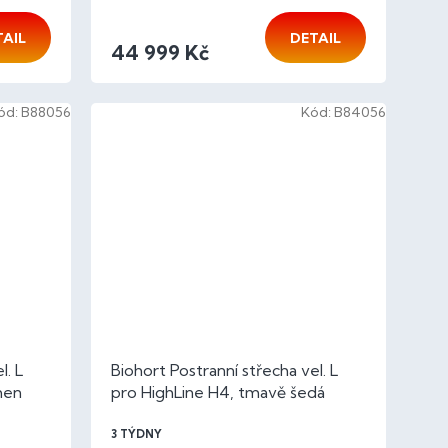
TAIL
DETAIL
44 999 Kč
ód:
B88056
Kód:
B84056
l. L
Biohort Postranní střecha vel. L
men
pro HighLine H4, tmavě šedá
metalíza
3 TÝDNY