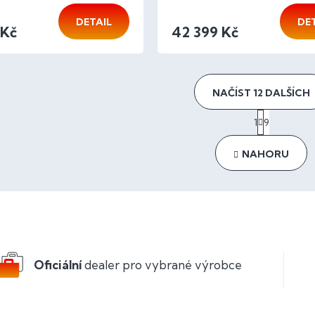
DETAIL
DE
 Kč
42 399 Kč
NAČÍST 12 DALŠÍCH
S
1
9
t
O
r
v
á
l
NAHORU
n
á
k
d
o
a
v
c
á
í
n
p
í
r
v
Oficiální
dealer pro vybrané výrobce
k
y
v