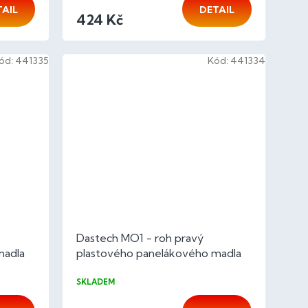
TAIL
DETAIL
424 Kč
ód:
441335
Kód:
441334
Dastech MO1 - roh pravý
madla
plastového panelákového madla
buk color bez PÚ
SKLADEM