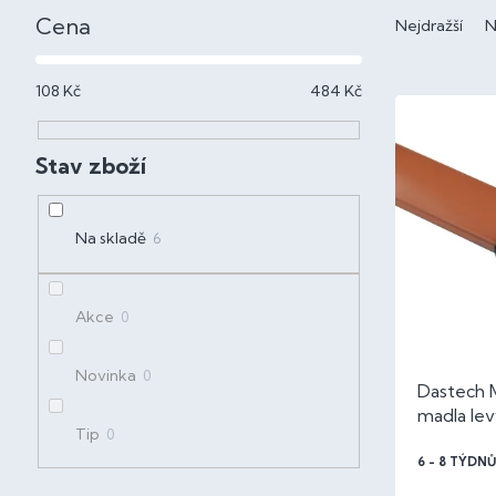
Ř
s
Cena
a
Nejdražší
N
t
z
r
e
108
Kč
484
Kč
V
a
n
ý
n
í
p
n
p
i
í
r
s
p
o
p
a
Na skladě
6
d
r
n
u
o
e
k
d
l
Akce
0
t
u
ů
k
Novinka
0
Dastech 
t
madla lev
ů
Tip
0
6 - 8 TÝDNŮ