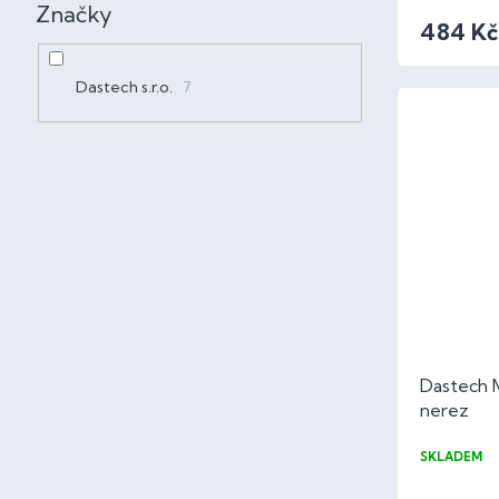
Značky
484 Kč
Dastech s.r.o.
7
Dastech 
nerez
SKLADEM