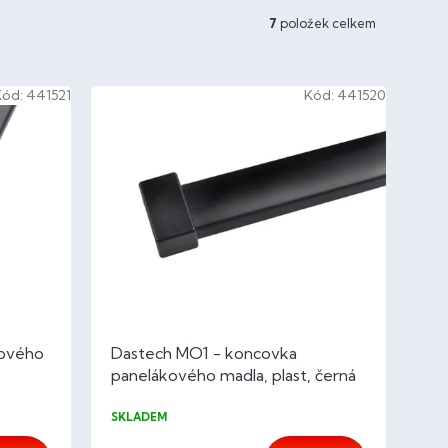
7
položek celkem
Kód:
441521
Kód:
441520
kového
Dastech MO1 - koncovka
panelákového madla, plast, černá
SKLADEM