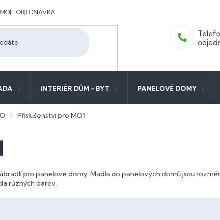
MOJE OBJEDNÁVKA
ADA
INTERIÉR DŮM - BYT
PANELOVÉ DOMY
MO
Příslušenství pro MO1
1
 zábradlí pro panelové domy. Madla do panelových domů jsou rozměr
dla různých barev.