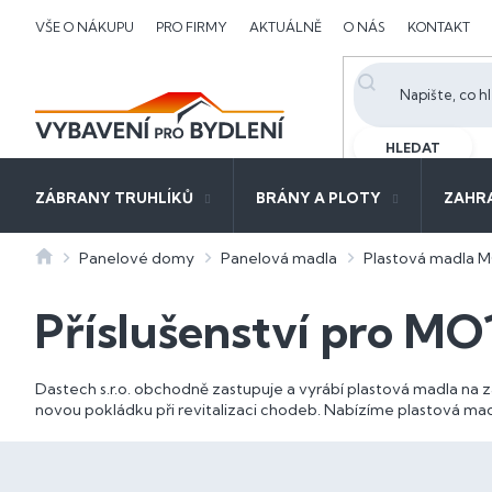
Přejít
VŠE O NÁKUPU
PRO FIRMY
AKTUÁLNĚ
O NÁS
KONTAKT
na
obsah
HLEDAT
ZÁBRANY TRUHLÍKŮ
BRÁNY A PLOTY
ZAHR
Domů
Panelové domy
Panelová madla
Plastová madla 
Příslušenství pro MO
Dastech s.r.o. obchodně zastupuje a vyrábí plastová madla na
novou pokládku při revitalizaci chodeb. Nabízíme plastová ma
P
o