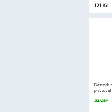
121 Kč
Dastech 
plastové
buk color
SKLADEM