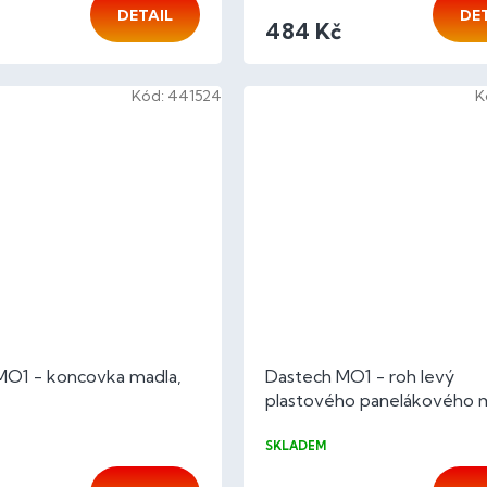
DETAIL
DE
484 Kč
Kód:
441524
K
MO1 - koncovka madla,
Dastech MO1 - roh levý
plastového panelákového 
buk color bez PÚ
SKLADEM