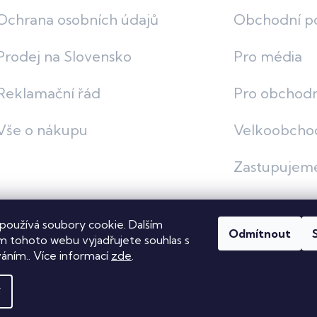
Ochrana osobních údajů
Obchodní p
Prodej na Slovensko
Pro média
Reklamační řád
Pro obchodn
Vše o nákupu
Velkoobcho
Zastupujem
používá soubory cookie. Dalším
Odmítnout
vit nastavení cookies
 tohoto webu vyjadřujete souhlas s
váním.. Více informací
zde
.
í