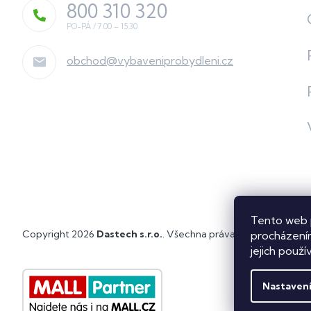
800 310 320
obchod
@
vybaveniprobydleni.cz
Tento web 
Copyright 2026
Dastech s.r.o.
. Všechna práva vyhrazena.
Upra
procházením
jejich použí
Nastaven