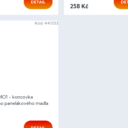
DETAIL
DE
258 Kč
Kód:
441333
MO1 - koncovka
ho panelákového madla
 - bez PÚ