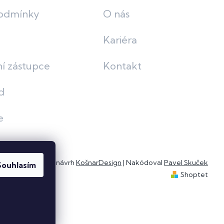
odmínky
O nás
Kariéra
í zástupce
Kontakt
d
e
Grafický návrh
KošnarDesign
| Nakódoval
Pavel Skuček
Souhlasím
Shoptet