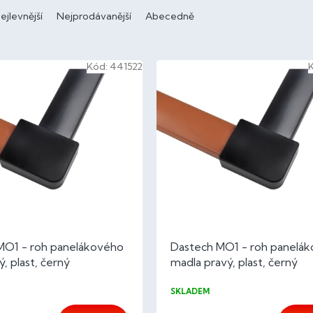
ejlevnější
Nejprodávanější
Abecedně
Kód:
441522
MO1 - roh panelákového
Dastech MO1 - roh panelá
ý, plast, černý
madla pravý, plast, černý
SKLADEM