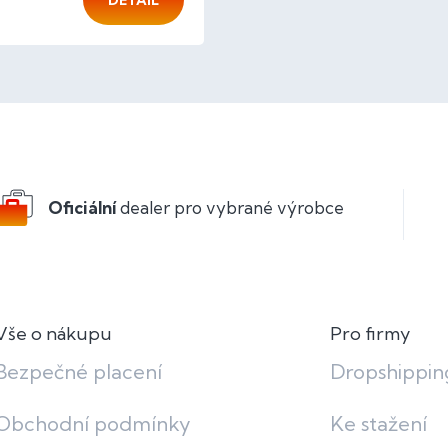
DETAIL
O
v
l
á
d
a
c
Oficiální
dealer pro vybrané výrobce
í
p
r
v
k
y
v
Vše o nákupu
Pro firmy
ý
p
Bezpečné placení
Dropshippin
i
s
Obchodní podmínky
Ke stažení
u