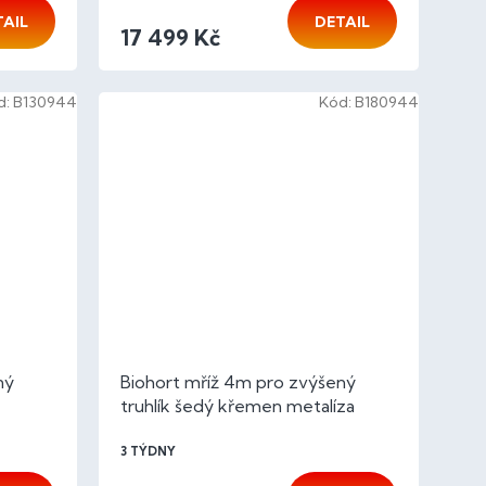
TAIL
DETAIL
17 499 Kč
d:
B130944
Kód:
B180944
ný
Biohort mříž 4m pro zvýšený
truhlík šedý křemen metalíza
3 TÝDNY