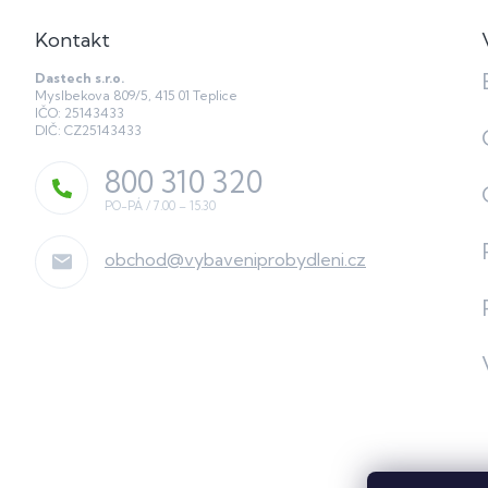
Kontakt
Dastech s.r.o.
Myslbekova 809/5, 415 01 Teplice
IČO: 25143433
DIČ: CZ25143433
800 310 320
obchod
@
vybaveniprobydleni.cz