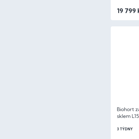
19 799 
Biohort z
sklem L1
metalíza
3 TÝDNY