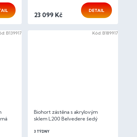
TAIL
DETAIL
23 099 Kč
ód:
B139917
Kód:
B189917
m
Biohort zástěna s akrylovým
brná
sklem L200 Belvedere šedý
křemen metalíza
3 TÝDNY