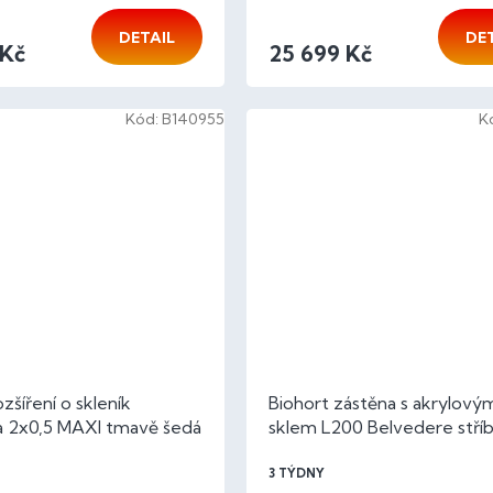
DETAIL
DE
 Kč
25 699 Kč
Kód:
B140955
K
zšíření o skleník
Biohort zástěna s akrylový
na 2x0,5 MAXI tmavě šedá
sklem L200 Belvedere stří
metalíza
3 TÝDNY