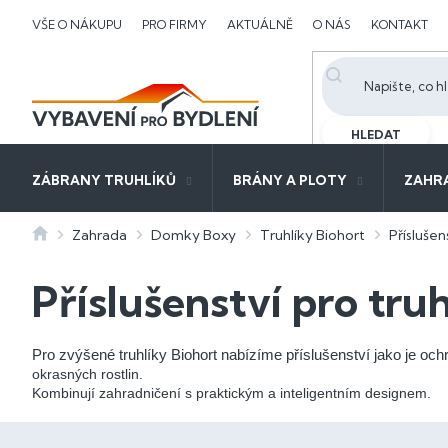
Přejít
VŠE O NÁKUPU
PRO FIRMY
AKTUÁLNĚ
O NÁS
KONTAKT
na
obsah
HLEDAT
ZÁBRANY TRUHLÍKŮ
BRÁNY A PLOTY
ZAHR
Domů
Zahrada
Domky Boxy
Truhlíky Biohort
Příslušen
Příslušenství pro tru
Pro zvýšené truhlíky Biohort nabízíme příslušenství jako je oc
okrasných rostlin.
Kombinují zahradničení s praktickým a inteligentním designem.
P