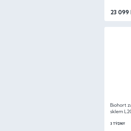
23 099
Biohort z
sklem L2
šedá meta
3 TÝDNY