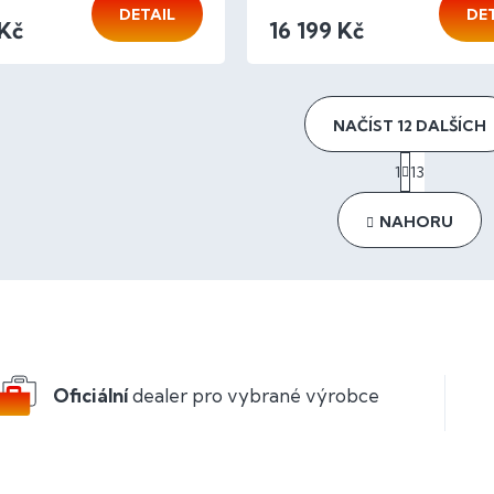
DETAIL
DE
 Kč
16 199 Kč
NAČÍST 12 DALŠÍCH
S
1
13
t
O
r
v
á
l
NAHORU
n
á
k
d
o
a
v
c
á
í
n
p
í
r
v
Oficiální
dealer pro vybrané výrobce
k
y
v
ý