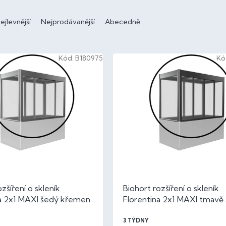
ejlevnější
Nejprodávanější
Abecedně
Kód:
B180975
Kó
zšíření o skleník
Biohort rozšíření o skleník
na 2x1 MAXI šedý křemen
Florentina 2x1 MAXI tmavě
metalíza
3 TÝDNY