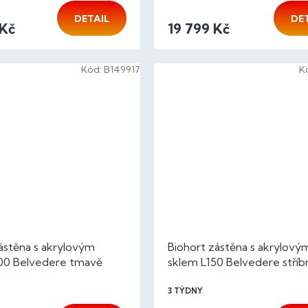
DETAIL
DE
 Kč
19 799 Kč
Kód:
B149917
K
ástěna s akrylovým
Biohort zástěna s akrylový
00 Belvedere tmavě
sklem L150 Belvedere stříb
líza
metalíza
3 TÝDNY