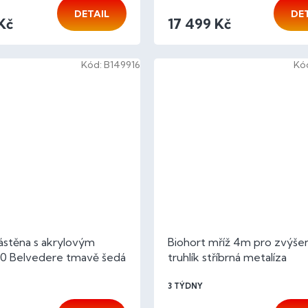
DETAIL
DE
Kč
17 499 Kč
Kód:
B149916
Kó
ástěna s akrylovým
Biohort mříž 4m pro zvýše
50 Belvedere tmavě šedá
truhlík stříbrná metalíza
3 TÝDNY