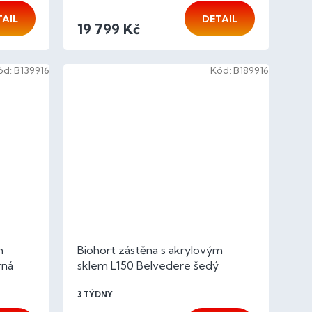
TAIL
DETAIL
19 799 Kč
ód:
B139916
Kód:
B189916
m
Biohort zástěna s akrylovým
rná
sklem L150 Belvedere šedý
křemen metalíza
3 TÝDNY