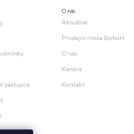
O nás
g
Aktuálně
Prodejní místa Biohort
odmínky
O nás
Kariéra
í zástupce
Kontakt
d
e