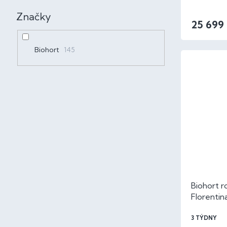
Značky
25 699
Biohort
145
Biohort ro
Florenti
metalíza
3 TÝDNY