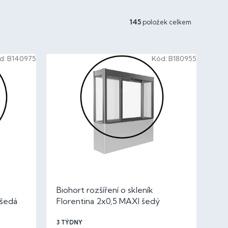
145
položek celkem
d:
B140975
Kód:
B180955
Biohort rozšíření o skleník
 šedá
Florentina 2x0,5 MAXI šedý
křemen metalíza
3 TÝDNY