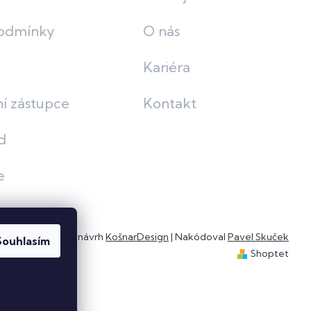
odmínky
O nás
Kariéra
í zástupce
Kontakt
d
e
Grafický návrh
KošnarDesign
| Nakódoval
Pavel Skuček
Souhlasím
Shoptet