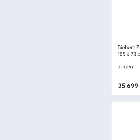
Biohort 
185 x 78 
3 TÝDNY
25 699