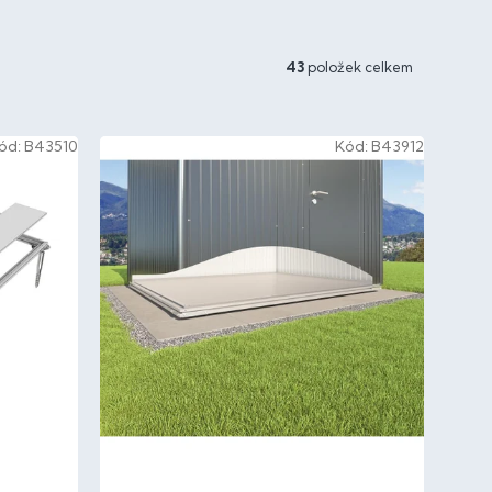
43
položek celkem
ód:
B43510
Kód:
B43912