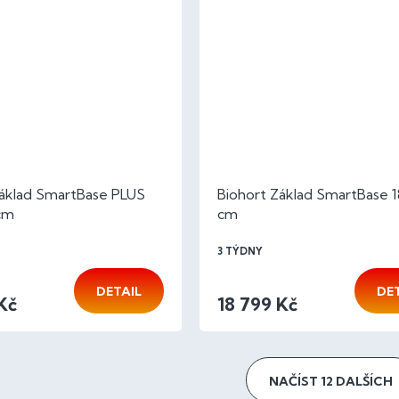
Základ SmartBase PLUS
Biohort Základ SmartBase 1
 cm
cm
3 TÝDNY
DETAIL
DE
Kč
18 799 Kč
NAČÍST 12 DALŠÍCH