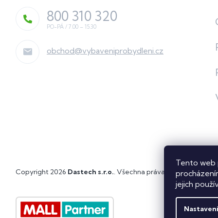
800 310 320
obchod
@
vybaveniprobydleni.cz
Tento web 
Copyright 2026
Dastech s.r.o.
. Všechna práva vyhrazena.
Upra
procházením
jejich použí
Nastaven