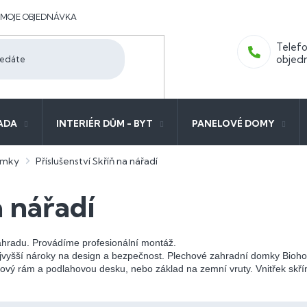
MOJE OBJEDNÁVKA
ADA
INTERIÉR DŮM - BYT
PANELOVÉ DOMY
domky
Příslušenství Skříň na nářadí
a nářadí
ahradu. Provádíme profesionální montáž.
yšší nároky na design a bezpečnost. Plechové zahradní domky Biohort p
vý rám a podlahovou desku, nebo základ na zemní vruty. Vnitřek skříně l