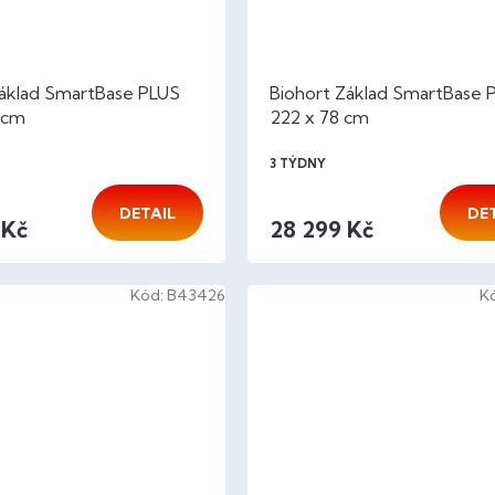
Základ SmartBase PLUS
Biohort Základ SmartBase 
 cm
222 x 78 cm
3 TÝDNY
DETAIL
DE
 Kč
28 299 Kč
Kód:
B43426
K