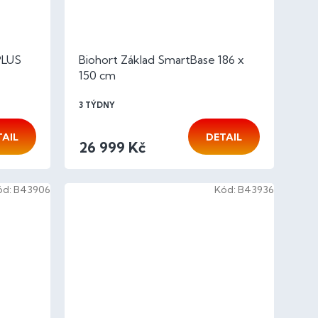
PLUS
Biohort Základ SmartBase 186 x
150 cm
3 TÝDNY
TAIL
DETAIL
26 999 Kč
ód:
B43906
Kód:
B43936