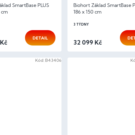
Základ SmartBase PLUS
Biohort Základ SmartBase 
0 cm
186 x 150 cm
3 TÝDNY
DETAIL
DE
 Kč
32 099 Kč
Kód:
B43406
K