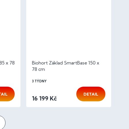
85 x 78
Biohort Základ SmartBase 150 x
78 cm
3 TÝDNY
TAIL
DETAIL
16 199 Kč