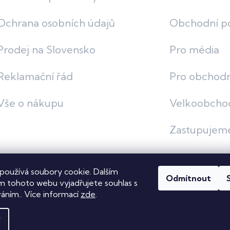
Ochrana osobních údajů
Obchodní p
Prodej na Slovensko
Pro média
Reklamační řád
Pro obchodn
Vše o nákupu
Velkoobcho
Zastupujem
používá soubory cookie. Dalším
Odmítnout
vit nastavení cookies
 tohoto webu vyjadřujete souhlas s
váním.. Více informací
zde
.
í