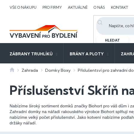
Přejít
VŠE O NÁKUPU
PRO FIRMY
AKTUÁLNĚ
O NÁS
KONTAKT
na
obsah
HLEDAT
ZÁBRANY TRUHLÍKŮ
BRÁNY A PLOTY
ZAHR
Domů
Zahrada
Domky Boxy
Příslušentsví pro zahradní 
Příslušenství Skříň n
Nabízíme široký sortiment domků značky Biohort pro váš dům i z
Zahradní domky na nářadí rakouského výrobce Biohort splňují nejv
nabízíme velký počet příslušenství. Jako kotvení nabízíme podlaho
držáky nářadí.