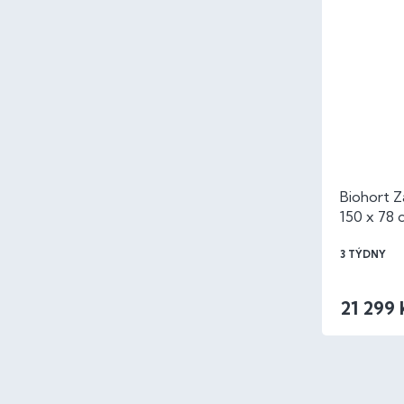
Biohort 
150 x 78
3 TÝDNY
21 299 