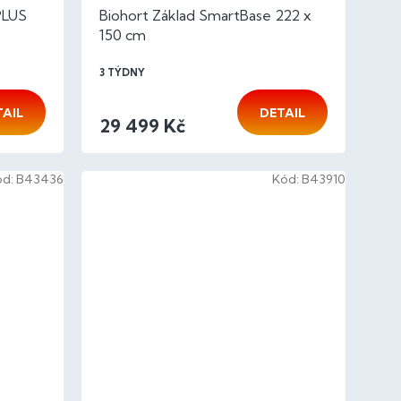
PLUS
Biohort Základ SmartBase 222 x
150 cm
3 TÝDNY
TAIL
DETAIL
29 499 Kč
ód:
B43436
Kód:
B43910