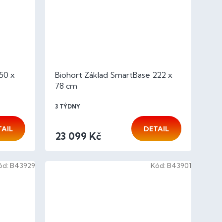
50 x
Biohort Základ SmartBase 222 x
78 cm
3 TÝDNY
TAIL
DETAIL
23 099 Kč
ód:
B43929
Kód:
B43901