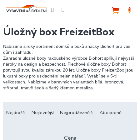
Přejít
na
NÁKUP
obsah
KOŠÍK
Úložný box FreizeitBox
Nabízíme široký sortiment domků a boxů značky Biohort pro váš
dům i zahradu.
Zahradní úložné boxy rakouského výrobce Biohort splňují nejvyšší
nároky na design a bezpečnost. Plechové úložné boxy Biohort
potvrzují svou kvalitu zárukou 20 let. Úložné boxy FreizeitBox jsou
luxusní boxy pro uskladnění nejen nářadí. Vyrábí se v 5-ti
velikostech. Nabízíme v barevných variantách bílá, bronzová,
stříbrná, tmavě šedá a šedý křemen metalíza.
Ř
a
Nejdražší
Nejlevnější
Nejprodávanější
Abecedně
z
e
n
Cena