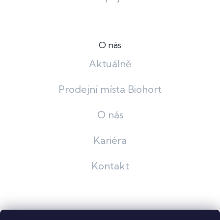
O nás
Aktuálně
Prodejní místa Biohort
O nás
Kariéra
Kontakt
Grafický návrh
KošnarDesign
| Nakódoval
Pavel Skuček