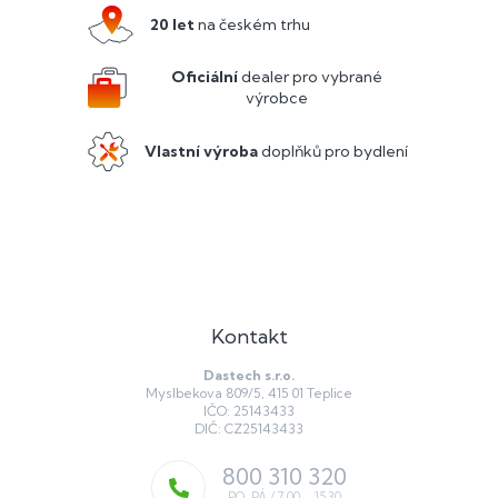
r
a
20 let
na českém trhu
v
t
k
y
í
Oficiální
dealer pro vybrané
v
výrobce
ý
p
Vlastní výroba
doplňků pro bydlení
i
s
u
Kontakt
Dastech s.r.o.
Myslbekova 809/5, 415 01 Teplice
IČO: 25143433
DIČ: CZ25143433
800 310 320