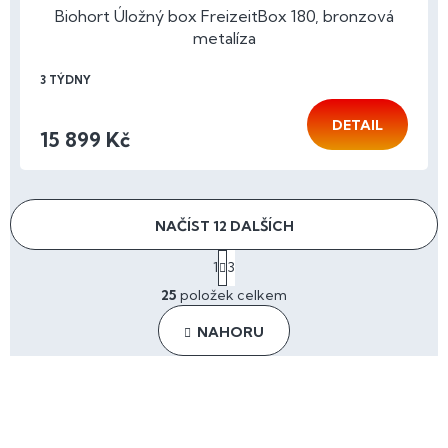
Biohort Úložný box FreizeitBox 180, bronzová
metalíza
3 TÝDNY
DETAIL
15 899 Kč
NAČÍST 12 DALŠÍCH
S
1
3
t
O
r
25
položek celkem
v
á
l
n
NAHORU
á
k
o
d
v
a
Z
á
c
n
á
í
í
p
p