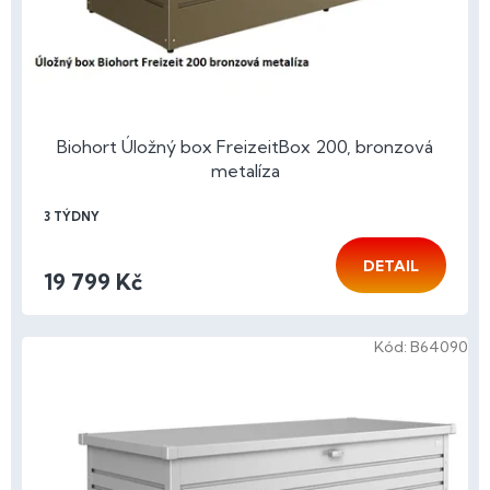
Biohort Úložný box FreizeitBox 200, bronzová
metalíza
3 TÝDNY
DETAIL
19 799 Kč
Kód:
B64090