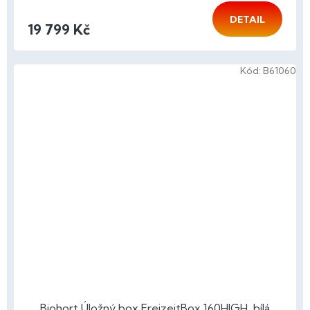
DETAIL
19 799 Kč
Kód:
B61060
Biohort Úložný box FreizeitBox 160HIGH, bílá