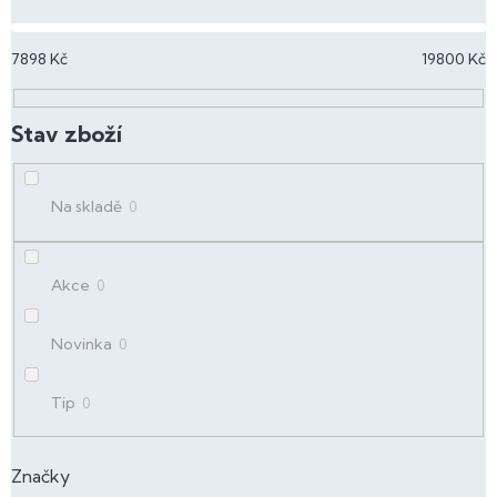
í
p
7898
Kč
19800
Kč
r
o
d
u
k
t
Na skladě
0
ů
Akce
0
Novinka
0
Tip
0
Značky