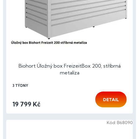
Biohort Úložný box FreizeitBox 200, stříbrná
metalíza
3 TÝDNY
DETAIL
19 799 Kč
Kód:
B68090