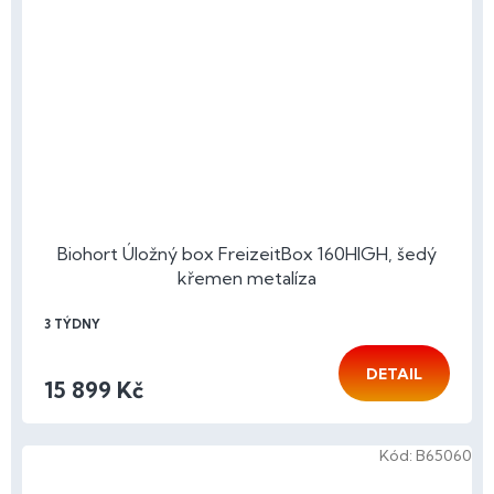
Biohort Úložný box FreizeitBox 160HIGH, šedý
křemen metalíza
3 TÝDNY
DETAIL
15 899 Kč
Kód:
B65060