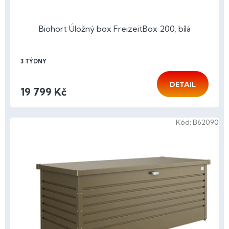
ů
Biohort Úložný box FreizeitBox 200, bílá
3 TÝDNY
DETAIL
19 799 Kč
Kód:
B62090