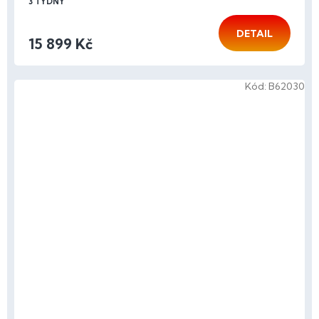
3 TÝDNY
DETAIL
15 899 Kč
Kód:
B62030