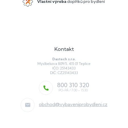
y
Vlastní výroba
doplňků pro bydlení
v
ý
p
i
s
u
Kontakt
Dastech s.r.o.
Myslbekova 809/5, 415 01 Teplice
IČO: 25143433
DIČ: CZ25143433
800 310 320
obchod
@
vybaveniprobydleni.cz