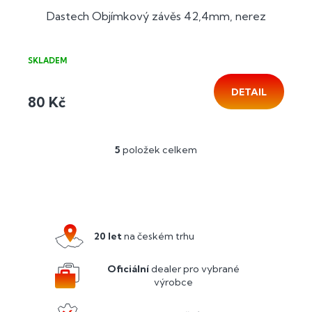
Dastech Objímkový závěs 42,4mm, nerez
SKLADEM
DETAIL
80 Kč
5
položek celkem
O
v
l
Z
á
á
d
p
a
a
c
20 let
na českém trhu
í
t
p
í
Oficiální
dealer pro vybrané
r
výrobce
v
k