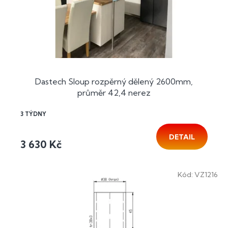
d
t
u
ů
k
t
ů
Dastech Sloup rozpěrný dělený 2600mm,
průměr 42,4 nerez
3 TÝDNY
DETAIL
3 630 Kč
Kód:
VZ1216