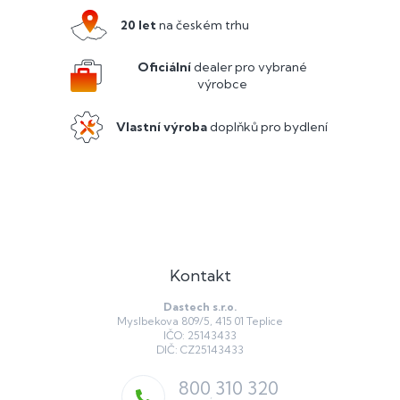
p
a
a
c
20 let
na českém trhu
í
t
p
í
Oficiální
dealer pro vybrané
r
výrobce
v
k
y
Vlastní výroba
doplňků pro bydlení
v
ý
p
i
s
u
Kontakt
Dastech s.r.o.
Myslbekova 809/5, 415 01 Teplice
IČO: 25143433
DIČ: CZ25143433
800 310 320