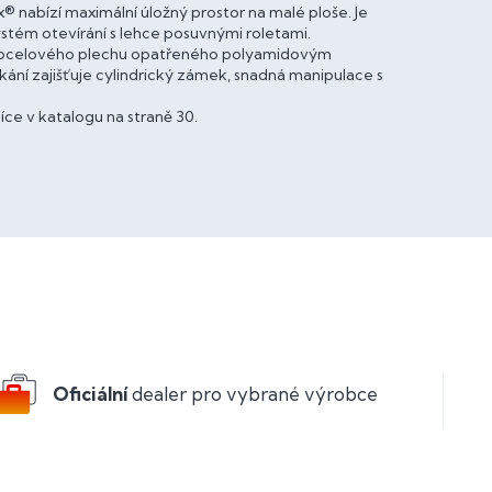
 nabízí maximální úložný prostor na malé ploše. Je
ystém otevírání s lehce posuvnými roletami.
ho ocelového plechu opatřeného polyamidovým
kání zajišťuje cylindrický zámek, snadná manipulace s
ce v katalogu na straně 30.
Oficiální
dealer pro vybrané výrobce