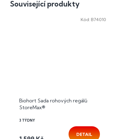
Související produkty
Kód:
B74010
Biohort Sada rohových regálů
StoreMax®
3 TÝDNY
DETAIL
1 599 Kč