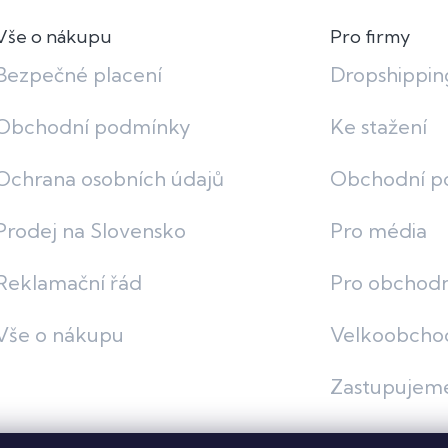
Vše o nákupu
Pro firmy
Bezpečné placení
Dropshippin
Obchodní podmínky
Ke stažení
Ochrana osobních údajů
Obchodní p
Prodej na Slovensko
Pro média
Reklamační řád
Pro obchodn
Vše o nákupu
Velkoobcho
Zastupujem