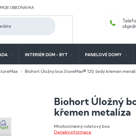
MOJE OBJEDNÁVKA
ADA
INTERIÉR DŮM - BYT
PANELOVÉ DOMY
StoreMax
Biohort Úložný box StoreMax® 120, šedý křemen metalí
Biohort Úložný b
křemen metalíza
Mnohostranný roletový box
Detailní informace