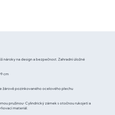
ší nároky na design a bezpečnost. Zahradní úložné
109 cm
ny ze žárově pozinkovaného ocelového plechu
ůrnou pružinou• Cylindrický zámek s otočnou rukojetí a
ňovací materiál.