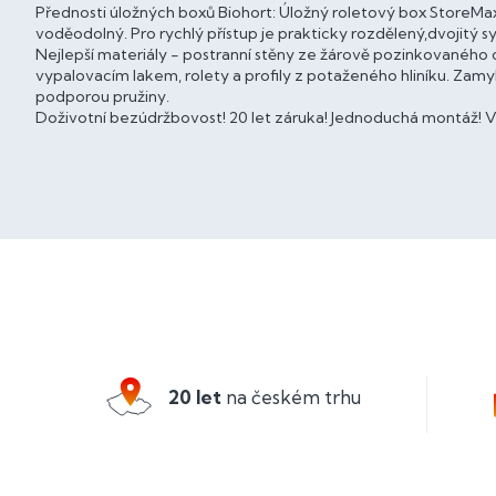
Přednosti úložných boxů Biohort: Úložný roletový box StoreMax®
voděodolný. Pro rychlý přístup je prakticky rozdělený,dvojitý s
Nejlepší materiály - postranní stěny ze žárově pozinkované
vypalovacím lakem, rolety a profily z potaženého hliníku. Zamy
podporou pružiny.
Doživotní bezúdržbovost! 20 let záruka! Jednoduchá montáž! Ví
Z
á
p
a
20 let
na českém trhu
t
í