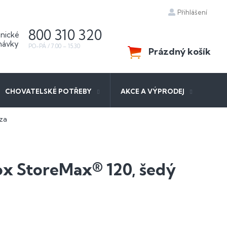
Přihlášení
800 310 320
Prázdný košík
NÁKUPNÍ
KOŠÍK
CHOVATELSKÉ POTŘEBY
AKCE A VÝPRODEJ
za
ox StoreMax® 120, šedý