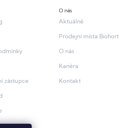
O nás
g
Aktuálně
Prodejní místa Biohort
odmínky
O nás
Kariéra
í zástupce
Kontakt
d
e