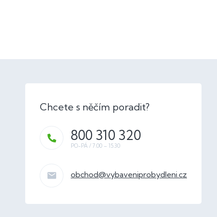
800 310 320
obchod
@
vybaveniprobydleni.cz