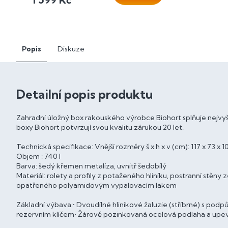
Popis
Diskuze
Detailní popis produktu
Zahradní úložný box rakouského výrobce Biohort splňuje nejvyš
boxy Biohort potvrzují svou kvalitu zárukou 20 let.
Technická specifikace: Vnější rozměry š x h x v (cm): 117 x 73 x 
Objem : 740 l
Barva: šedý křemen metalíza, uvnitř šedobílý
Materiál: rolety a profily z potaženého hliníku, postranní stě
opatřeného polyamidovým vypalovacím lakem
Základní výbava:• Dvoudílné hliníkové žaluzie (stříbrné) s podp
rezervním klíčem• Žárově pozinkovaná ocelová podlaha a upev