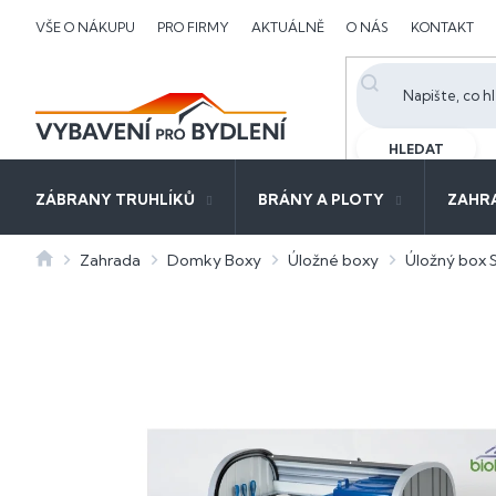
Přejít
VŠE O NÁKUPU
PRO FIRMY
AKTUÁLNĚ
O NÁS
KONTAKT
na
obsah
HLEDAT
ZÁBRANY TRUHLÍKŮ
BRÁNY A PLOTY
ZAHR
Domů
Zahrada
Domky Boxy
Úložné boxy
Úložný box 