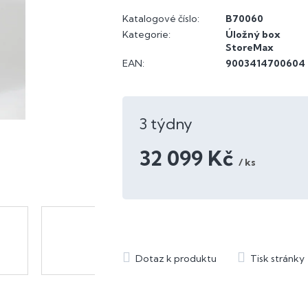
Katalogové číslo:
B70060
Kategorie
:
Úložný box
StoreMax
EAN
:
9003414700604
3 týdny
32 099 Kč
/ ks
Měrná
cena: