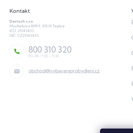
Kontakt
Dastech s.r.o.
Myslbekova 809/5, 415 01 Teplice
IČO: 25143433
DIČ: CZ25143433
800 310 320
obchod
@
vybaveniprobydleni.cz