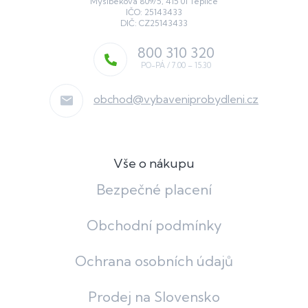
Myslbekova 809/5, 415 01 Teplice
IČO: 25143433
DIČ: CZ25143433
800 310 320
obchod
@
vybaveniprobydleni.cz
Vše o nákupu
Bezpečné placení
Obchodní podmínky
Ochrana osobních údajů
Prodej na Slovensko