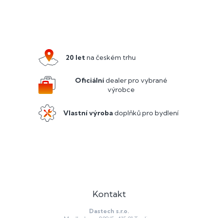
Z
á
p
a
20 let
na českém trhu
t
í
Oficiální
dealer pro vybrané
výrobce
Vlastní výroba
doplňků pro bydlení
Kontakt
Dastech s.r.o.