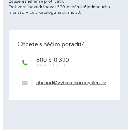
zatížení sněhem a proti větru.
Doživotní bezúdržbovost! 20 let záruka! Jednoduchá
montáž! Více v katalogu na straně 30.
800 310 320
obchod
@
vybaveniprobydleni.cz