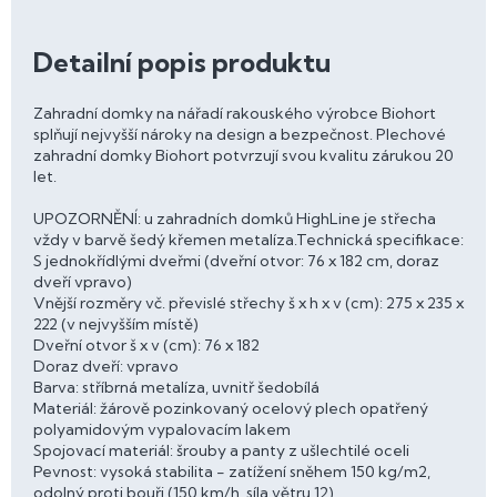
Detailní popis produktu
Zahradní domky na nářadí rakouského výrobce Biohort
splňují nejvyšší nároky na design a bezpečnost. Plechové
zahradní domky Biohort potvrzují svou kvalitu zárukou 20
let.
UPOZORNĚNÍ: u zahradních domků HighLine je střecha
vždy v barvě šedý křemen metalíza.Technická specifikace:
S jednokřídlými dveřmi (dveřní otvor: 76 x 182 cm, doraz
dveří vpravo)
Vnější rozměry vč. převislé střechy š x h x v (cm): 275 x 235 x
222 (v nejvyšším místě)
Dveřní otvor š x v (cm): 76 x 182
Doraz dveří: vpravo
Barva: stříbrná metalíza, uvnitř šedobílá
Materiál: žárově pozinkovaný ocelový plech opatřený
polyamidovým vypalovacím lakem
Spojovací materiál: šrouby a panty z ušlechtilé oceli
Pevnost: vysoká stabilita - zatížení sněhem 150 kg/m2,
odolný proti bouři (150 km/h, síla větru 12)