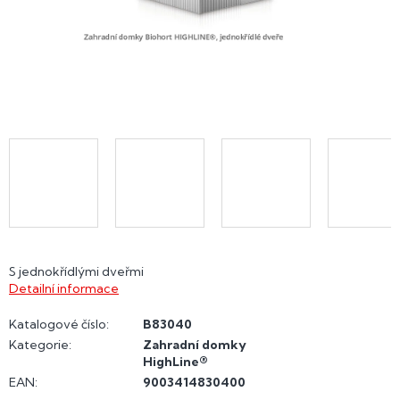
S jednokřídlými dveřmi
Detailní informace
Katalogové číslo:
B83040
Kategorie
:
Zahradní domky
HighLine®
EAN
:
9003414830400