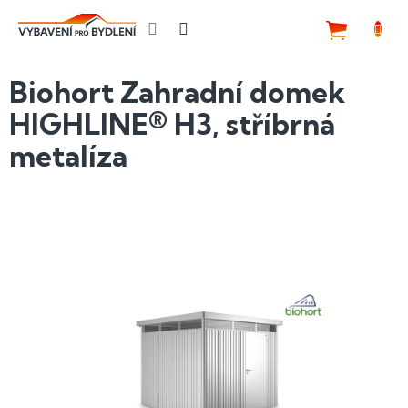
Přejít
na
NÁKUP
obsah
KOŠÍK
Biohort Zahradní domek
HIGHLINE® H3, stříbrná
metalíza