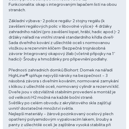
Funkcionalita: okap s integrovaným lapačem listí na obou
stranách.
Základní výbava:• 2 police regálu• 2 stojny regálu (k
zavěšení regálových polic v libovolné výšce)• 4 držáky
zahradního náčiní (pro zavěšení lopat, hrábí, hadic apod.)• 2
držáky nářadí na vnitřní straně standardního křídla dveří•
Sada dveřního kování z ušlechtilé oceli s normovanou
vložkou a rezervním klíčem• Bezpečná trojnásobná
závora• Integrovaný okapový žlab (včetně přípojky na 1“
hadici)• Šrouby a hmoždinky pro připevnění podlahy.
Přednosti zahradních domků Biohort: Domek na nářadí
HighLine® splňuje nejvyšší nároky na bezpečnost - 3
násobná závora s dveřním kováním, normované zamykání
s klikou z ušlechtilé oceli, normovaný cylindr a rezervní klíč.
Dveře jsou v obzvláštně stabilním provedení a montáž je
od velikosti H2 možná na každé boční straně.
Světlíky po celém obvodu z akrylátového skla zajišťují
uvnitř dostatečné množství světla.
Nejlepší materiály - žárově pozinkovaný ocelový plech
opatřený polyamidovým vypalovacím lakem, šrouby a
panty z ušlechtilé oceli. Je zajištěna vysoká stabilita při