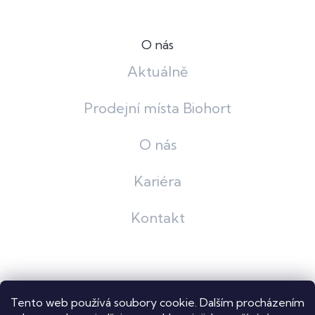
O nás
Aktuálně
Prodejní místa Biohort
O nás
Kariéra
Kontakt
Grafický návrh
KošnarDesign
| Nakódoval
Pavel Skuček
Tento web používá soubory cookie. Dalším procházením
Shoptet