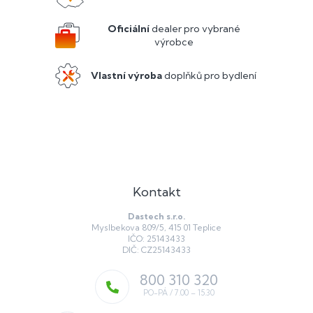
t
í
Oficiální
dealer pro vybrané
výrobce
Vlastní výroba
doplňků pro bydlení
Kontakt
Dastech s.r.o.
Myslbekova 809/5, 415 01 Teplice
IČO: 25143433
DIČ: CZ25143433
800 310 320