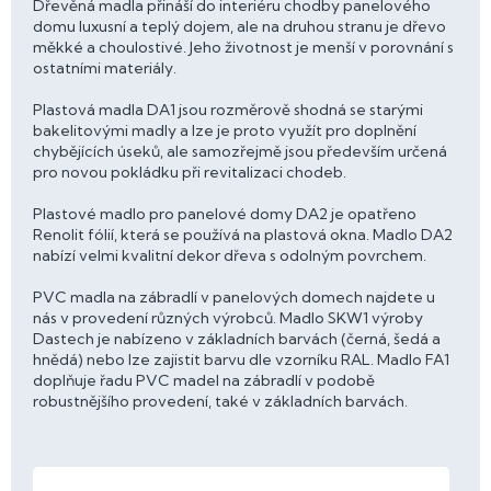
Dřevěná madla přináší do interiéru chodby panelového
domu luxusní a teplý dojem, ale na druhou stranu je dřevo
měkké a choulostivé. Jeho životnost je menší v porovnání s
ostatními materiály.
Plastová madla DA1 jsou rozměrově shodná se starými
bakelitovými madly a lze je proto využít pro doplnění
chybějících úseků, ale samozřejmě jsou především určená
pro novou pokládku při revitalizaci chodeb.
Plastové madlo pro panelové domy DA2 je opatřeno
Renolit fólií, která se používá na plastová okna. Madlo DA2
nabízí velmi kvalitní dekor dřeva s odolným povrchem.
PVC madla na zábradlí v panelových domech najdete u
nás v provedení různých výrobců. Madlo SKW1 výroby
Dastech je nabízeno v základních barvách (černá, šedá a
hnědá) nebo lze zajistit barvu dle vzorníku RAL. Madlo FA1
doplňuje řadu PVC madel na zábradlí v podobě
robustnějšího provedení, také v základních barvách.