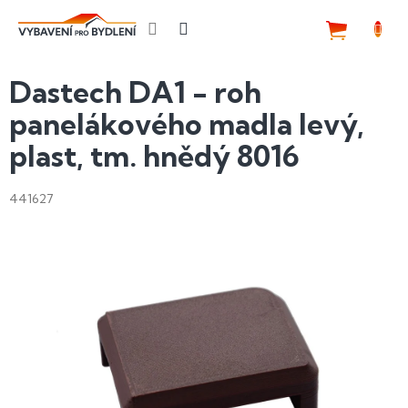
Přejít
na
NÁKUP
obsah
KOŠÍK
Dastech DA1 - roh
panelákového madla levý,
plast, tm. hnědý 8016
441627