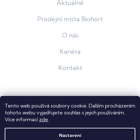
Aktuálně
Prodejní místa Biohort
O nás
Kariéra
Kontakt
Grafický návrh
KošnarDesign
| Nakódoval
Pavel Skuček
Tento web používá soubory cookie. Dalším procházením
Shoptet
tohoto webu vyjadřujete souhlas s jejich používáním..
Více informací
zde
.
Copyright 2026
Dastech s.r.o.
. Všechna práva vyhrazena.
Upravit nastavení cookies
Nastavení