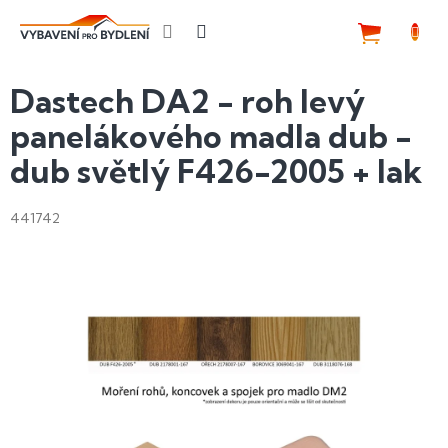
Přejít
na
NÁKUP
obsah
KOŠÍK
Dastech DA2 - roh levý
panelákového madla dub -
dub světlý F426-2005 + lak
441742