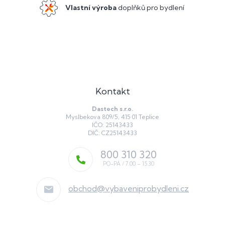
Vlastní výroba
doplňků pro bydlení
Kontakt
Dastech s.r.o.
Myslbekova 809/5, 415 01 Teplice
IČO: 25143433
DIČ: CZ25143433
800 310 320
obchod
@
vybaveniprobydleni.cz