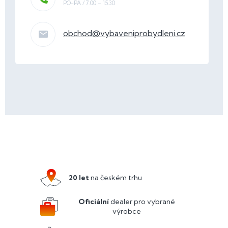
obchod
@
vybaveniprobydleni.cz
Z
á
p
a
20 let
na českém trhu
t
í
Oficiální
dealer pro vybrané
výrobce