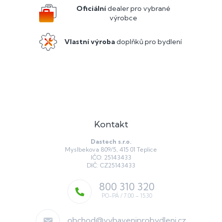
í
Oficiální
dealer pro vybrané
výrobce
Vlastní výroba
doplňků pro bydlení
Kontakt
Dastech s.r.o.
Myslbekova 809/5, 415 01 Teplice
IČO: 25143433
DIČ: CZ25143433
800 310 320
obchod
@
vybaveniprobydleni.cz