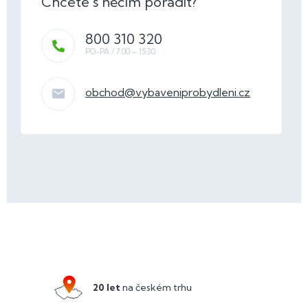
800 310 320
obchod
@
vybaveniprobydleni.cz
Z
á
p
a
20 let
na českém trhu
t