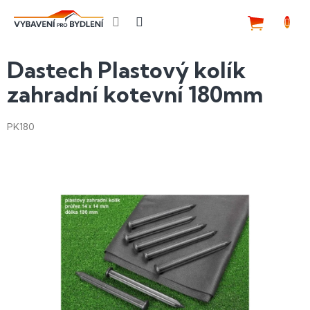
Přejít
na
NÁKUP
obsah
KOŠÍK
Dastech Plastový kolík
zahradní kotevní 180mm
PK180