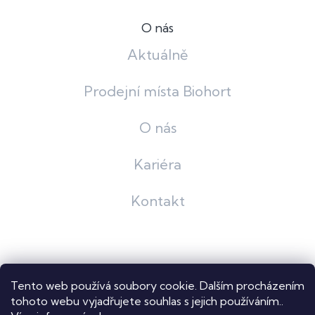
O nás
Aktuálně
Prodejní místa Biohort
O nás
Kariéra
Kontakt
Grafický návrh
KošnarDesign
| Nakódoval
Pavel Skuček
Tento web používá soubory cookie. Dalším procházením
Shoptet
tohoto webu vyjadřujete souhlas s jejich používáním..