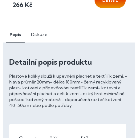
DETAIL
266 Kč
Popis
Diskuze
Detailní popis produktu
Plastové kolíky slouží k upevnění plachet a textílií k zemi. -
hlava průměr 20mm- délka 180mm- černý recyklovaný
plast- kotvení a připevňování textíliíí k zemi- kotevní a
připevňování plachet a celt k zemi- ostrý hrot minimálně
poškodí kotvený materiál- doporučená rozteč kotvení
40-50cm nebo podle potřeby