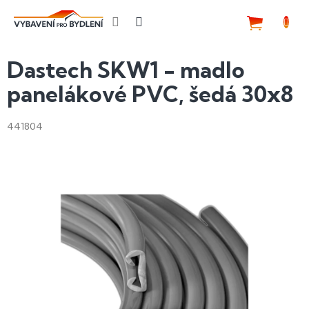
Přejít
na
NÁKUP
obsah
KOŠÍK
Dastech SKW1 - madlo
panelákové PVC, šedá 30x8
441804