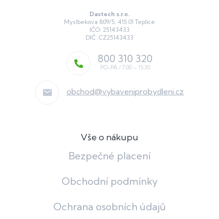
Dastech s.r.o.
Myslbekova 809/5, 415 01 Teplice
IČO: 25143433
DIČ: CZ25143433
800 310 320
obchod
@
vybaveniprobydleni.cz
Vše o nákupu
Bezpečné placení
Obchodní podmínky
Ochrana osobních údajů