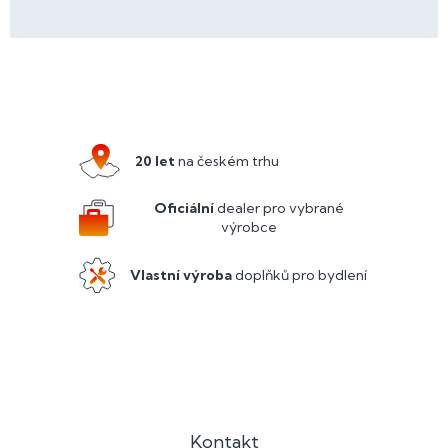
Z
á
p
a
20 let
na českém trhu
t
í
Oficiální
dealer pro vybrané
výrobce
Vlastní výroba
doplňků pro bydlení
Kontakt