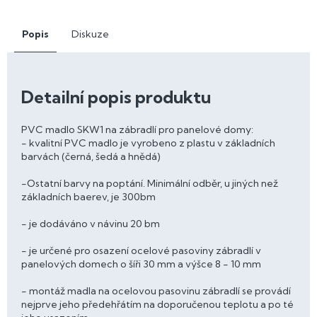
Popis
Diskuze
Detailní popis produktu
PVC madlo SKW1 na zábradlí pro panelové domy:
- kvalitní PVC madlo je vyrobeno z plastu v základních
barvách (černá, šedá a hnědá)
-Ostatní barvy na poptání. Minimální odběr, u jiných než
základních baerev, je 300bm
- je dodáváno v návinu 20 bm
- je určené pro osazení ocelové pasoviny zábradlí v
panelových domech o šíři 30 mm a výšce 8 - 10 mm
- montáž madla na ocelovou pasovinu zábradlí se provádí
nejprve jeho předehřátím na doporučenou teplotu a po té