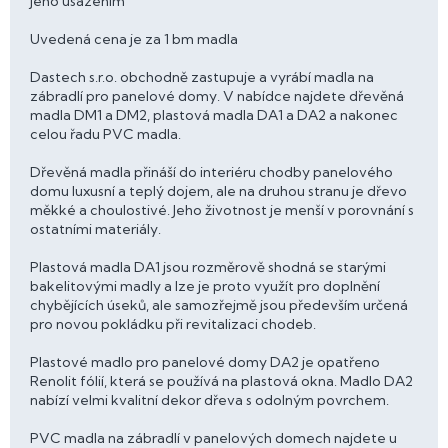
jeho usazením
Uvedená cena je za 1 bm madla
Dastech s.r.o. obchodně zastupuje a vyrábí madla na
zábradlí pro panelové domy. V nabídce najdete dřevěná
madla DM1 a DM2, plastová madla DA1 a DA2 a nakonec
celou řadu PVC madla.
Dřevěná madla přináší do interiéru chodby panelového
domu luxusní a teplý dojem, ale na druhou stranu je dřevo
měkké a choulostivé. Jeho životnost je menší v porovnání s
ostatními materiály.
Plastová madla DA1 jsou rozměrově shodná se starými
bakelitovými madly a lze je proto využít pro doplnění
chybějících úseků, ale samozřejmě jsou především určená
pro novou pokládku při revitalizaci chodeb.
Plastové madlo pro panelové domy DA2 je opatřeno
Renolit fólií, která se používá na plastová okna. Madlo DA2
nabízí velmi kvalitní dekor dřeva s odolným povrchem.
PVC madla na zábradlí v panelových domech najdete u