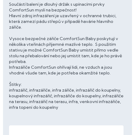
Součástí balení je dlouhý držák s upínacími prvky
ComfortSun myslí na bezpečnost!
Hlavní zdroj infrazáření je uzavřený v ochranné trubici,
která zamezí pádu střepů v případě havárie hlavního
zářiče.
Vysoce bezpečné zářiče ComfortSun Baby poskytují v
několika vteřinách příjemné mazlivé teplo. S použitím
stativu je možné ComfortSun Baby umístit přímo vedle
stolu na přebalování nebo jej umístit tam, kde je ho právě
potřeba.
Infrazářiče ComfortSun ohřívají lidi, ne vzduch a jsou
vhodné všude tam, kde je potřeba okamžité teplo.
Štítky:
infrazářič, infrazářiče, infra zářiče, infrazářič do koupelny,
koupelnový infrazářič, infrazářiče do koupelny, infrazářiče
na terasu, infrazářič na terasu, infra, venkovní infrazářiče,
infra topení do koupelny