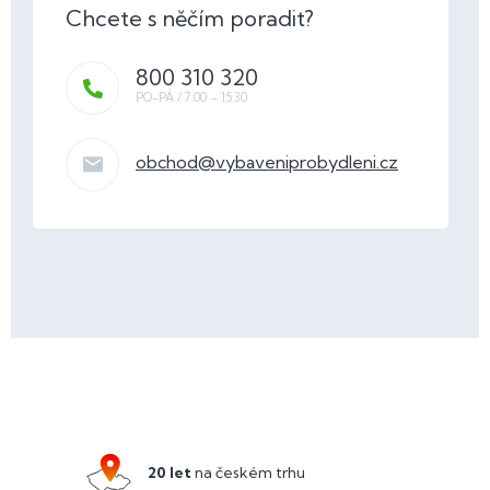
800 310 320
obchod
@
vybaveniprobydleni.cz
Z
á
p
a
20 let
na českém trhu