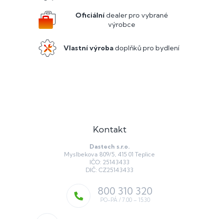
t
í
Oficiální
dealer pro vybrané
výrobce
Vlastní výroba
doplňků pro bydlení
Kontakt
Dastech s.r.o.
Myslbekova 809/5, 415 01 Teplice
IČO: 25143433
DIČ: CZ25143433
800 310 320