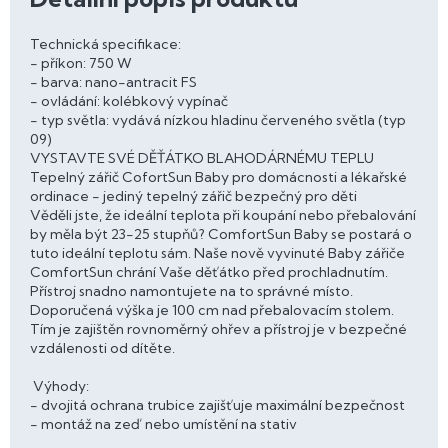
Technická specifikace:
- příkon: 750 W
- barva: nano-antracit FS
- ovládání: kolébkový vypínač
- typ světla: vydává nízkou hladinu červeného světla (typ
09)
VYSTAVTE SVÉ DĚŤÁTKO BLAHODÁRNÉMU TEPLU
Tepelný zářič CofortSun Baby pro domácnosti a lékařské
ordinace - jediný tepelný zářič bezpečný pro děti
Věděli jste, že ideální teplota při koupání nebo přebalování
by měla být 23-25 stupňů? ComfortSun Baby se postará o
tuto ideální teplotu sám. Naše nově vyvinuté Baby zářiče
ComfortSun chrání Vaše děťátko před prochladnutím.
Přístroj snadno namontujete na to správné místo.
Doporučená výška je 100 cm nad přebalovacím stolem.
Tím je zajištěn rovnoměrný ohřev a přístroj je v bezpečné
vzdálenosti od dítěte.
Výhody:
- dvojitá ochrana trubice zajišťuje maximální bezpečnost
- montáž na zeď nebo umístění na stativ