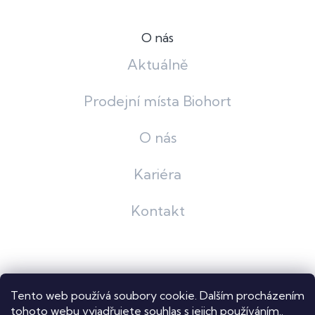
O nás
Aktuálně
Prodejní místa Biohort
O nás
Kariéra
Kontakt
Grafický návrh
KošnarDesign
| Nakódoval
Pavel Skuček
Tento web používá soubory cookie. Dalším procházením
Shoptet
tohoto webu vyjadřujete souhlas s jejich používáním..