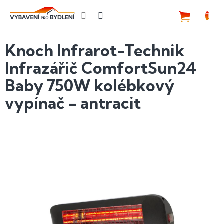
Přejít
na
NÁKUP
obsah
KOŠÍK
Knoch Infrarot-Technik
Infrazářič ComfortSun24
Baby 750W kolébkový
vypínač - antracit