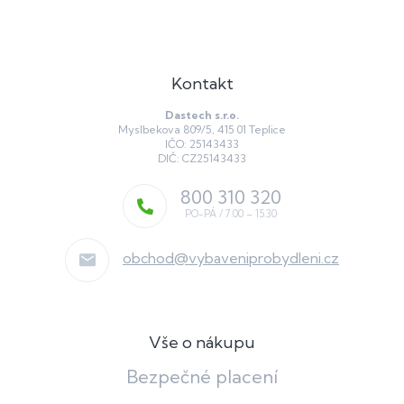
Kontakt
Dastech s.r.o.
Myslbekova 809/5, 415 01 Teplice
IČO: 25143433
DIČ: CZ25143433
800 310 320
obchod
@
vybaveniprobydleni.cz
Vše o nákupu
Bezpečné placení