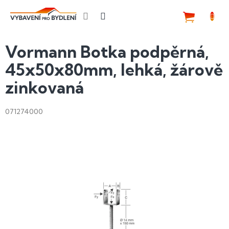
Přejít
na
NÁKUP
obsah
KOŠÍK
Vormann Botka podpěrná,
45x50x80mm, lehká, žárově
zinkovaná
071274000