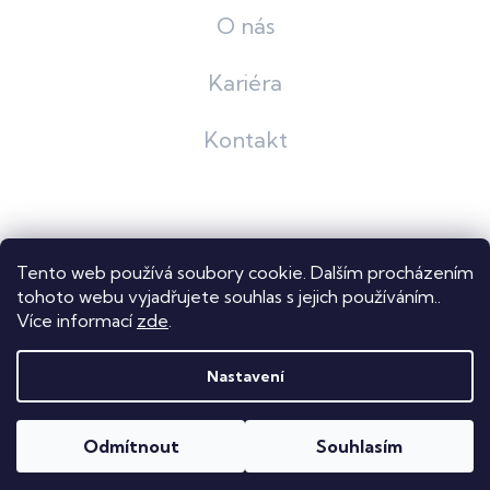
O nás
Kariéra
Kontakt
Grafický návrh
KošnarDesign
| Nakódoval
Pavel Skuček
Tento web používá soubory cookie. Dalším procházením
Shoptet
tohoto webu vyjadřujete souhlas s jejich používáním..
Více informací
zde
.
Copyright 2026
Dastech s.r.o.
. Všechna práva vyhrazena.
Upravit nastavení cookies
Nastavení
Odmítnout
Souhlasím