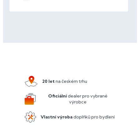
Z
á
p
a
20 let
na českém trhu
t
í
Oficiální
dealer pro vybrané
výrobce
Vlastní výroba
doplňků pro bydlení