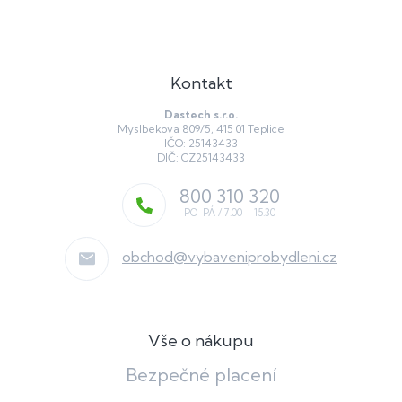
Kontakt
Dastech s.r.o.
Myslbekova 809/5, 415 01 Teplice
IČO: 25143433
DIČ: CZ25143433
800 310 320
obchod
@
vybaveniprobydleni.cz
Vše o nákupu
Bezpečné placení