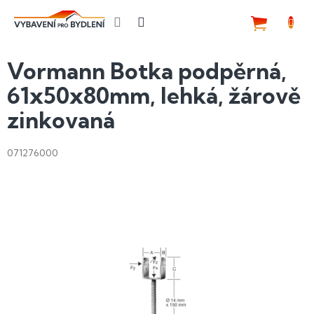
Přejít
na
NÁKUP
obsah
KOŠÍK
Vormann Botka podpěrná,
61x50x80mm, lehká, žárově
zinkovaná
071276000