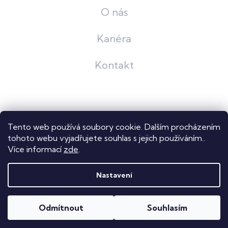
O nás
Kariéra
Kontakt
Grafický návrh
KošnarDesign
| Nakódoval
Pavel Skuček
Tento web používá soubory cookie. Dalším procházením
Shoptet
tohoto webu vyjadřujete souhlas s jejich používáním..
Více informací
zde
.
Copyright 2026
Dastech s.r.o.
. Všechna práva vyhrazena.
Upravit nastavení cookies
Nastavení
Odmítnout
Souhlasím