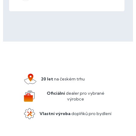
Z
á
p
a
20 let
na českém trhu
t
í
Oficiální
dealer pro vybrané
výrobce
Vlastní výroba
doplňků pro bydlení