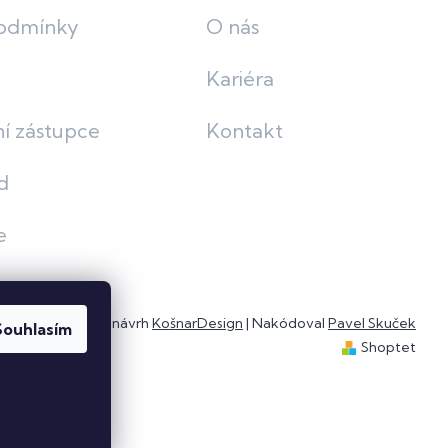
odmínky
O nás
Kariéra
í zástupce
Kontakt
d
e
Grafický návrh
KošnarDesign
| Nakódoval
Pavel Skuček
Souhlasím
Shoptet