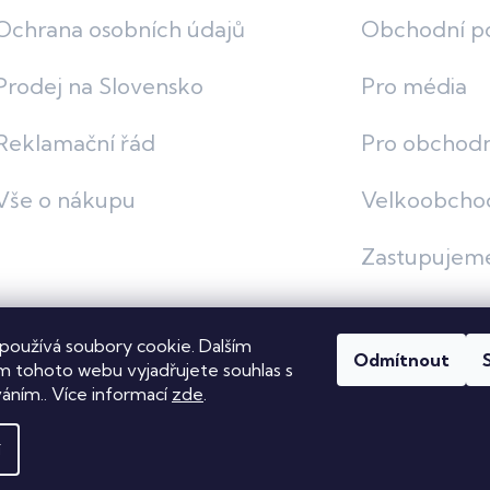
Ochrana osobních údajů
Obchodní p
Prodej na Slovensko
Pro média
Reklamační řád
Pro obchodn
Vše o nákupu
Velkoobcho
Zastupujem
používá soubory cookie. Dalším
Odmítnout
vit nastavení cookies
 tohoto webu vyjadřujete souhlas s
váním.. Více informací
zde
.
í