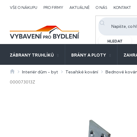
Přejít
VŠE O NÁKUPU
PRO FIRMY
AKTUÁLNĚ
O NÁS
KONTAKT
na
obsah
HLEDAT
ZÁBRANY TRUHLÍKŮ
BRÁNY A PLOTY
ZAHR
Domů
Interiér dům - byt
Tesařské kování
Bednové kován
000073013Z