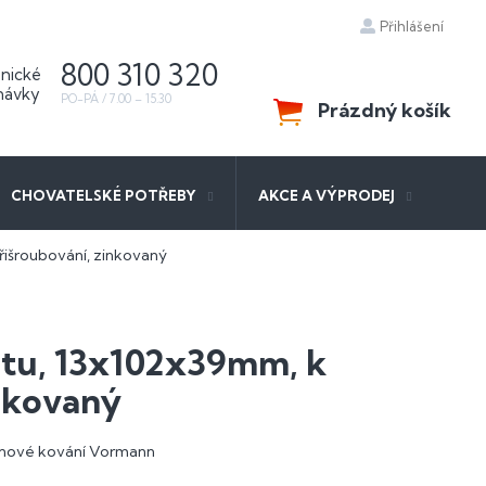
Přihlášení
800 310 320
Prázdný košík
NÁKUPNÍ
KOŠÍK
CHOVATELSKÉ POTŘEBY
AKCE A VÝPRODEJ
išroubování, zinkovaný
tu, 13x102x39mm, k
inkovaný
ednové kování Vormann