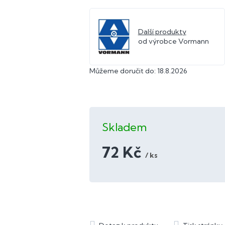
Další produkty
od výrobce Vormann
Můžeme doručit do:
18.8.2026
Skladem
72 Kč
/ ks
Měrná
cena: