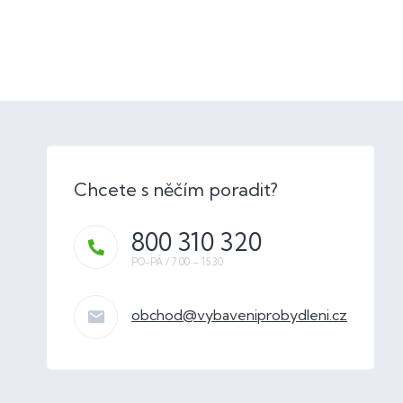
800 310 320
obchod
@
vybaveniprobydleni.cz