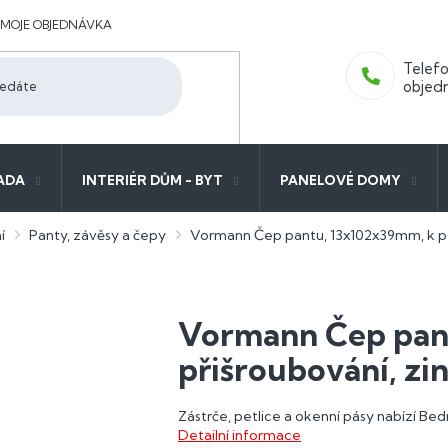
MOJE OBJEDNÁVKA
ADA
INTERIÉR DŮM - BYT
PANELOVÉ DOMY
í
Panty, závěsy a čepy
Vormann Čep pantu, 13x102x39mm, k př
Vormann Čep pan
přišroubování, z
Zástrče, petlice a okenní pásy nabízí B
Detailní informace