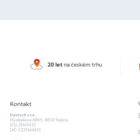
Z
á
p
a
20 let
na českém trhu
t
í
Kontakt
Dastech s.r.o.
Myslbekova 809/5, 415 01 Teplice
IČO: 25143433
DIČ: CZ25143433