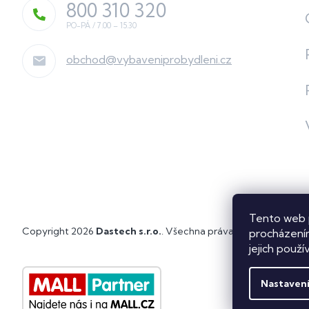
800 310 320
obchod
@
vybaveniprobydleni.cz
Tento web 
Copyright 2026
Dastech s.r.o.
. Všechna práva vyhrazena.
Upra
procházením
jejich použí
Nastaven