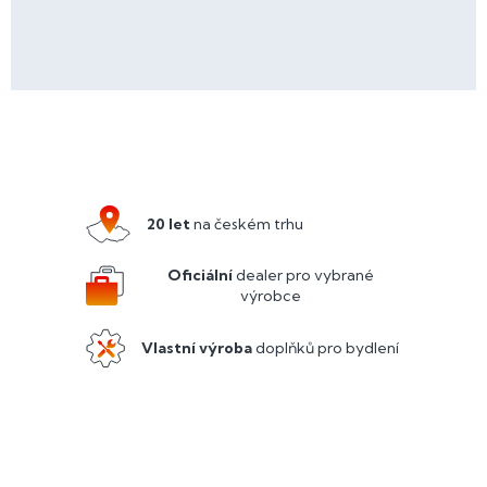
Z
á
p
a
20 let
na českém trhu
t
í
Oficiální
dealer pro vybrané
výrobce
Vlastní výroba
doplňků pro bydlení