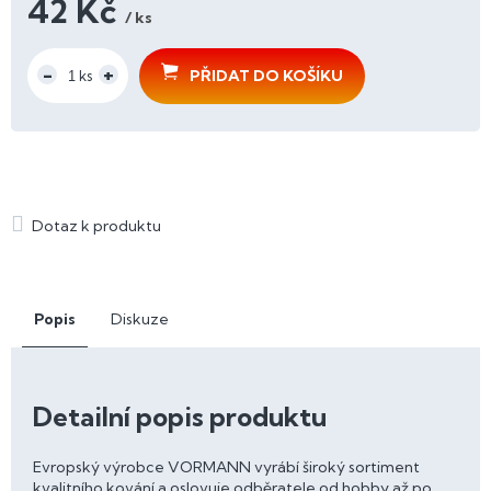
42 Kč
/ ks
Měrná
cena:
PŘIDAT DO KOŠÍKU
Popis
Diskuze
Detailní popis produktu
Evropský výrobce VORMANN vyrábí široký sortiment
kvalitního kování a oslovuje odběratele od hobby až po