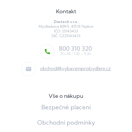
Kontakt
Dastech s.r.o.
Myslbekova 809/5, 415 01 Teplice
IČO: 25143433
DIČ: CZ25143433
800 310 320
obchod
@
vybaveniprobydleni.cz
Vše o nákupu
Bezpečné placení
Obchodní podmínky