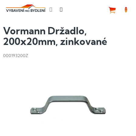
Přejít
na
NÁKUP
obsah
KOŠÍK
Vormann Držadlo,
200x20mm, zinkované
000193200Z