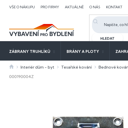
Přejít
VŠE O NÁKUPU
PRO FIRMY
AKTUÁLNĚ
O NÁS
KONTAKT
na
obsah
HLEDAT
ZÁBRANY TRUHLÍKŮ
BRÁNY A PLOTY
ZAHR
Domů
Interiér dům - byt
Tesařské kování
Bednové kován
000190004Z