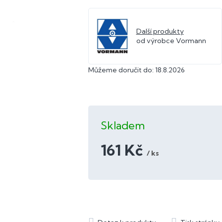
Další produkty
od výrobce Vormann
Můžeme doručit do:
18.8.2026
Skladem
161 Kč
/ ks
Měrná
cena: