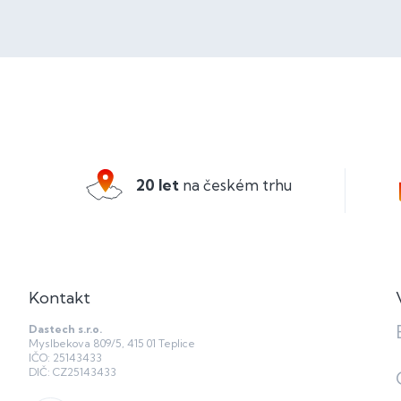
Z
á
p
a
20 let
na českém trhu
t
í
Kontakt
Dastech s.r.o.
Myslbekova 809/5, 415 01 Teplice
IČO: 25143433
DIČ: CZ25143433