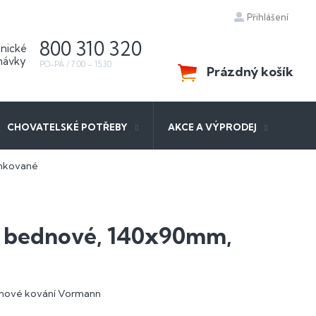
Přihlášení
800 310 320
Prázdný košík
NÁKUPNÍ
KOŠÍK
CHOVATELSKÉ POTŘEBY
AKCE A VÝPRODEJ
inkované
 bednové, 140x90mm,
ednové kování Vormann