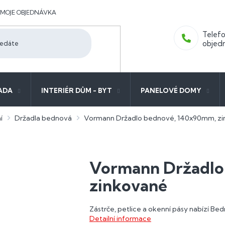
MOJE OBJEDNÁVKA
ADA
INTERIÉR DŮM - BYT
PANELOVÉ DOMY
í
Držadla bednová
Vormann Držadlo bednové, 140x90mm, z
Vormann Držadlo
zinkované
Zástrče, petlice a okenní pásy nabízí B
Detailní informace