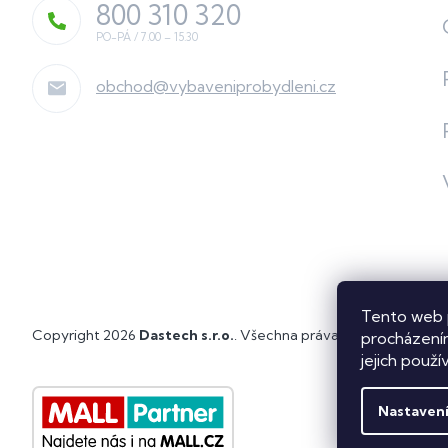
800 310 320
obchod
@
vybaveniprobydleni.cz
Tento web 
Copyright 2026
Dastech s.r.o.
. Všechna práva vyhrazena.
Upra
procházením
jejich použí
Nastaven