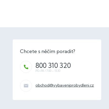
800 310 320
obchod
@
vybaveniprobydleni.cz