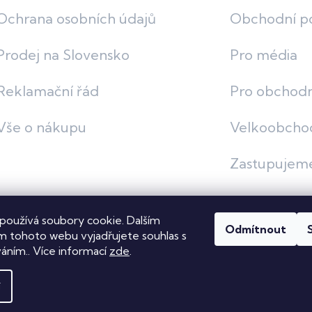
Ochrana osobních údajů
Obchodní p
Prodej na Slovensko
Pro média
Reklamační řád
Pro obchodn
Vše o nákupu
Velkoobcho
Zastupujem
používá soubory cookie. Dalším
Odmítnout
vit nastavení cookies
 tohoto webu vyjadřujete souhlas s
váním.. Více informací
zde
.
í