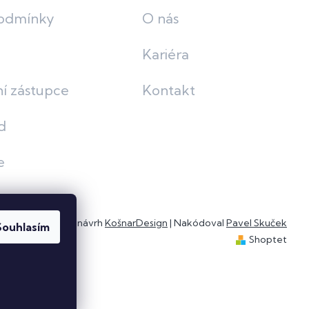
odmínky
O nás
Kariéra
í zástupce
Kontakt
d
e
Grafický návrh
KošnarDesign
| Nakódoval
Pavel Skuček
Souhlasím
Shoptet