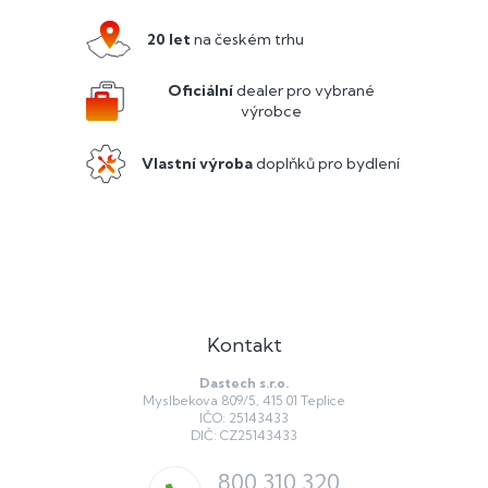
p
a
20 let
na českém trhu
t
í
Oficiální
dealer pro vybrané
výrobce
Vlastní výroba
doplňků pro bydlení
Kontakt
Dastech s.r.o.
Myslbekova 809/5, 415 01 Teplice
IČO: 25143433
DIČ: CZ25143433
800 310 320