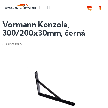
Přejít
na
NÁKUP
obsah
KOŠÍK
Vormann Konzola,
300/200x30mm, černá
000159300S