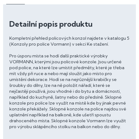
Detailní popis produktu
Kompletní přehled policových konzol najdete v katalogu 5
(Konzoly pro police Vormann) v sekci Ke stažení.
Pro úsporu místa se hodí další praktické výrobky
VORMANN, kterými jsou policové konzole. Jsou určené
pod police, na které lze umístit předměty, které je třeba
mít vždy při ruce a nebo mají sloužit jako místo pro
umístění dekorace. Hodí se na nejrůznější krabičky se
šroubky do dílny, lze na ně položit nářadí, které se
nejčastěji používá, jsou vhodné i do bytu a domácnosti,
například do kuchyně, šatny nebo do předsíně. Sklopné
konzole pro police lze využít na místě kde by jinak pevné
konzole překážely. Sklopné konzole na police najdou své
uplatnění například na balkoně, kde ušetří spoustu
drahoceného místa. Sklopné konzole Vormann lze využít
pro výrobu sklápěncího stolku na balkon nebo do dílny.