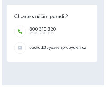
800 310 320
obchod
@
vybaveniprobydleni.cz
Z
á