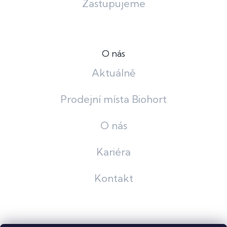
Zastupujeme
O nás
Aktuálně
Prodejní místa Biohort
O nás
Kariéra
Kontakt