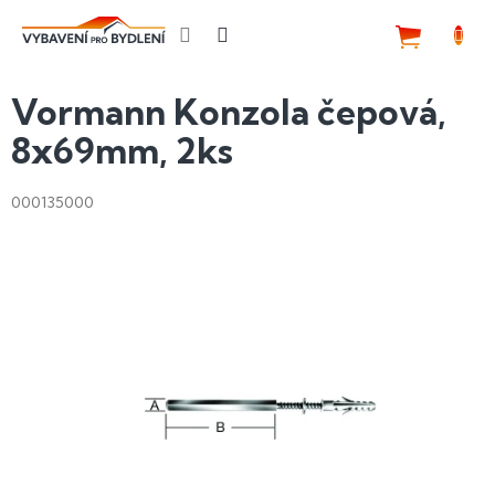
Přejít
na
NÁKUP
obsah
KOŠÍK
Vormann Konzola čepová,
8x69mm, 2ks
000135000