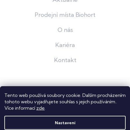
Prodejní místa Biohort
O nás
Kariéra
Kontakt
Grafický návrh
KošnarDesign
| Nakódoval
Pavel Skuček
Tento web používá soubory cookie. Dalším procházením
Shoptet
tohoto webu vyjadřujete souhlas s jejich používáním..
Více informací
zde
.
Copyright 2026
Dastech s.r.o.
. Všechna práva vyhrazena.
Upravit nastavení cookies
Nastavení