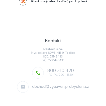
Vlastní výroba
doplňků pro bydlení
Kontakt
Dastech s.r.o.
Myslbekova 809/5, 415 01 Teplice
IČO: 25143433
DIČ: CZ25143433
800 310 320
obchod
@
vybaveniprobydleni.cz