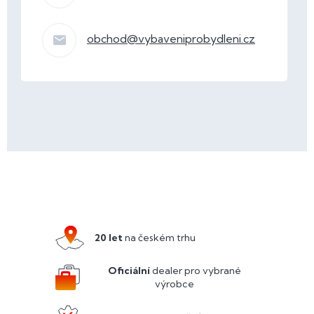
obchod
@
vybaveniprobydleni.cz
Z
á
p
a
20 let
na českém trhu
t
í
Oficiální
dealer pro vybrané
výrobce