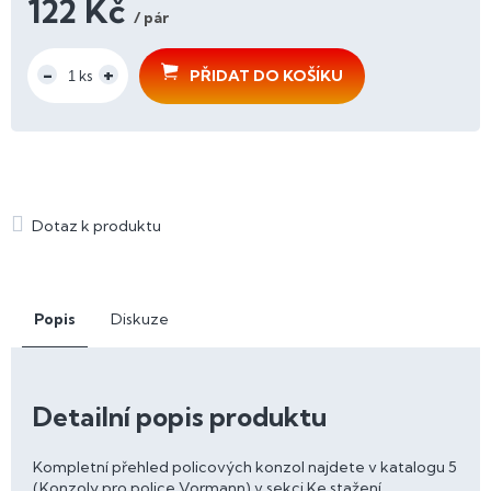
122 Kč
/ pár
Měrná
cena:
PŘIDAT DO KOŠÍKU
Popis
Diskuze
Detailní popis produktu
Kompletní přehled policových konzol najdete v katalogu 5
(Konzoly pro police Vormann) v sekci Ke stažení.