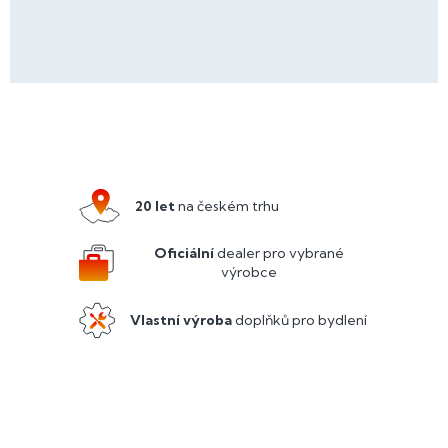
Z
á
p
a
20 let
na českém trhu
t
í
Oficiální
dealer pro vybrané
výrobce
Vlastní výroba
doplňků pro bydlení