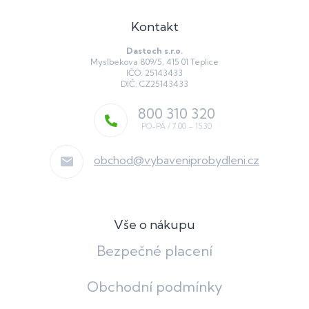
Kontakt
Dastech s.r.o.
Myslbekova 809/5, 415 01 Teplice
IČO: 25143433
DIČ: CZ25143433
800 310 320
obchod
@
vybaveniprobydleni.cz
Vše o nákupu
Bezpečné placení
Obchodní podmínky