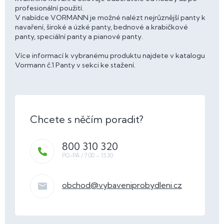
profesionální použití.
V nabídce VORMANN je možné nalézt nejrůznější panty k
navaření, široké a úzké panty, bednové a krabičkové
panty, speciální panty a pianové panty.
Více informací k vybranému produktu najdete v katalogu
Vormann č.1 Panty v sekci ke stažení.
800 310 320
obchod
@
vybaveniprobydleni.cz