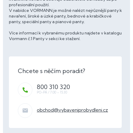
profesionální použití.
V nabídce VORMANN je možné nalézt nejrůznější panty k
navaření, široké a úzké panty, bednové a krabičkové
panty, speciální panty a pianové panty.
Více informací k vybranému produktu najdete v katalogu
Vormann č.1 Panty v sekci ke stažení.
800 310 320
obchod
@
vybaveniprobydleni.cz