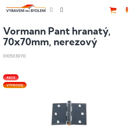
Přejít
na
NÁKUP
obsah
KOŠÍK
Vormann Pant hranatý,
70x70mm, nerezový
010503070
AKCE
VÝPRODEJ