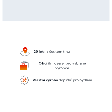
Z
á
p
a
20 let
na českém trhu
t
í
Oficiální
dealer pro vybrané
výrobce
Vlastní výroba
doplňků pro bydlení