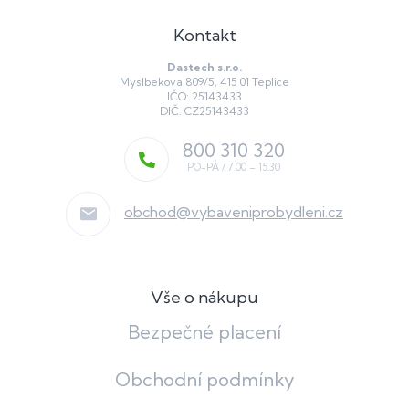
Kontakt
Dastech s.r.o.
Myslbekova 809/5, 415 01 Teplice
IČO: 25143433
DIČ: CZ25143433
800 310 320
obchod
@
vybaveniprobydleni.cz
Vše o nákupu
Bezpečné placení
Obchodní podmínky