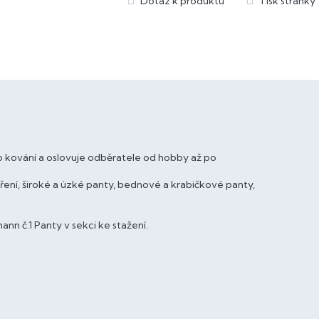
 kování a oslovuje odběratele od hobby až po
ní, široké a úzké panty, bednové a krabičkové panty,
n č.1 Panty v sekci ke stažení.