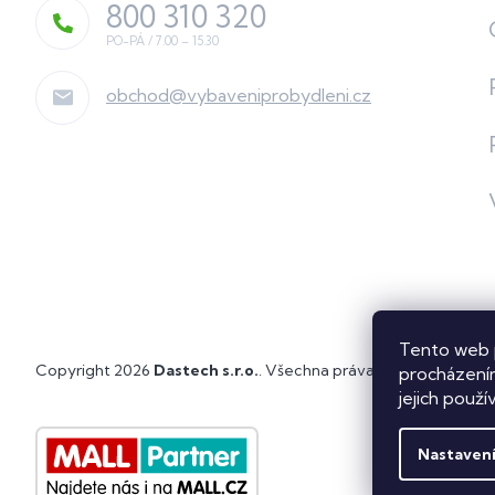
800 310 320
obchod
@
vybaveniprobydleni.cz
Tento web 
Copyright 2026
Dastech s.r.o.
. Všechna práva vyhrazena.
Upra
procházením
jejich použí
Nastaven