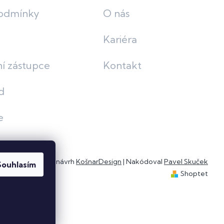
odmínky
O nás
Kariéra
í zástupce
Kontakt
d
e
Grafický návrh
KošnarDesign
| Nakódoval
Pavel Skuček
Souhlasím
Shoptet