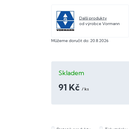
Další produkty
od výrobce Vormann
Můžeme doručit do:
20.8.2026
Skladem
91 Kč
/ ks
Měrná
cena: