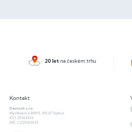
Z
á
p
a
20 let
na českém trhu
t
í
Kontakt
Dastech s.r.o.
Myslbekova 809/5, 415 01 Teplice
IČO: 25143433
DIČ: CZ25143433