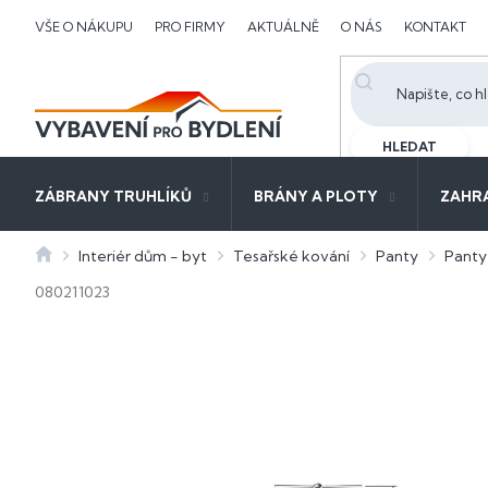
Přejít
VŠE O NÁKUPU
PRO FIRMY
AKTUÁLNĚ
O NÁS
KONTAKT
na
obsah
HLEDAT
ZÁBRANY TRUHLÍKŮ
BRÁNY A PLOTY
ZAHR
Domů
Interiér dům - byt
Tesařské kování
Panty
Panty
080211023