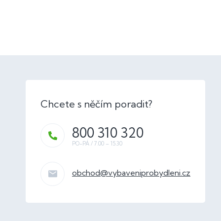
800 310 320
obchod
@
vybaveniprobydleni.cz