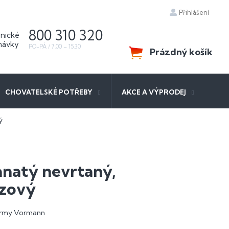
Přihlášení
800 310 320
Prázdný košík
NÁKUPNÍ
KOŠÍK
CHOVATELSKÉ POTŘEBY
AKCE A VÝPRODEJ
ý
natý nevrtaný,
zový
firmy Vormann