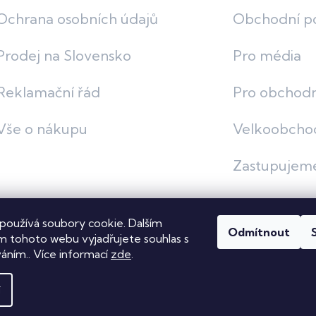
Ochrana osobních údajů
Obchodní p
Prodej na Slovensko
Pro média
Reklamační řád
Pro obchodn
Vše o nákupu
Velkoobcho
Zastupujem
používá soubory cookie. Dalším
Odmítnout
vit nastavení cookies
 tohoto webu vyjadřujete souhlas s
váním.. Více informací
zde
.
í