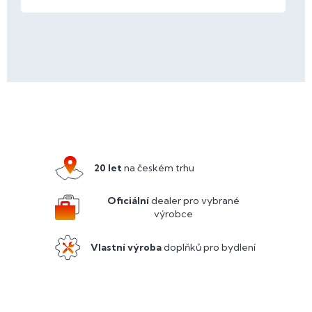
Z
á
p
a
20 let
na českém trhu
t
í
Oficiální
dealer pro vybrané
výrobce
Vlastní výroba
doplňků pro bydlení