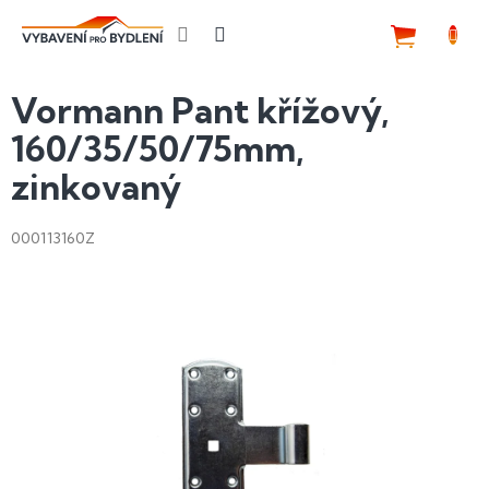
Přejít
na
NÁKUP
obsah
KOŠÍK
Vormann Pant křížový,
160/35/50/75mm,
zinkovaný
000113160Z