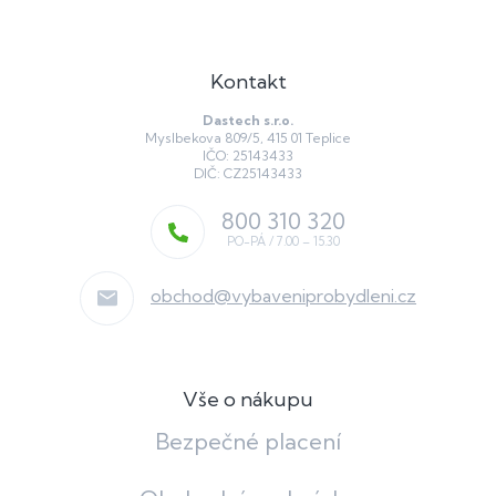
Kontakt
Dastech s.r.o.
Myslbekova 809/5, 415 01 Teplice
IČO: 25143433
DIČ: CZ25143433
800 310 320
obchod
@
vybaveniprobydleni.cz
Vše o nákupu
Bezpečné placení