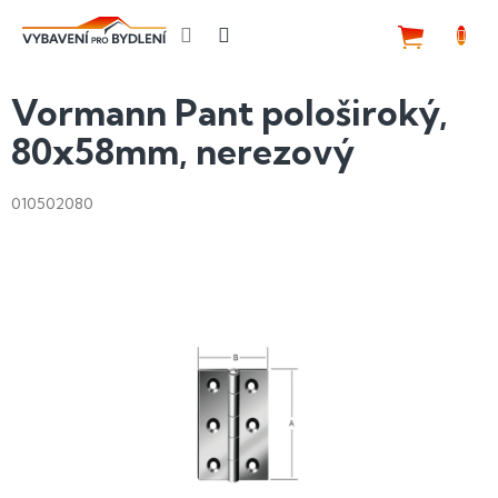
Přejít
na
NÁKUP
obsah
KOŠÍK
Vormann Pant pološiroký,
80x58mm, nerezový
010502080