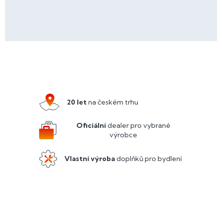
Z
á
p
a
20 let
na českém trhu
t
í
Oficiální
dealer pro vybrané
výrobce
Vlastní výroba
doplňků pro bydlení