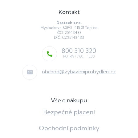
Kontakt
Dastech s.r.o.
Myslbekova 809/5, 415 01 Teplice
IČO: 25143433
DIČ: CZ25143433
800 310 320
obchod
@
vybaveniprobydleni.cz
Vše o nákupu
Bezpečné placení
Obchodní podmínky