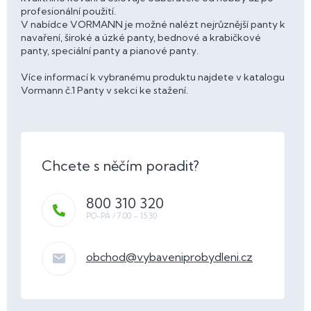
profesionální použití.
V nabídce VORMANN je možné nalézt nejrůznější panty k
navaření, široké a úzké panty, bednové a krabičkové
panty, speciální panty a pianové panty.
Více informací k vybranému produktu najdete v katalogu
Vormann č.1 Panty v sekci ke stažení.
800 310 320
obchod
@
vybaveniprobydleni.cz