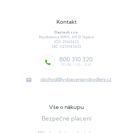
Kontakt
Dastech s.r.o.
Myslbekova 809/5, 415 01 Teplice
IČO: 25143433
DIČ: CZ25143433
800 310 320
obchod
@
vybaveniprobydleni.cz
Vše o nákupu
Bezpečné placení