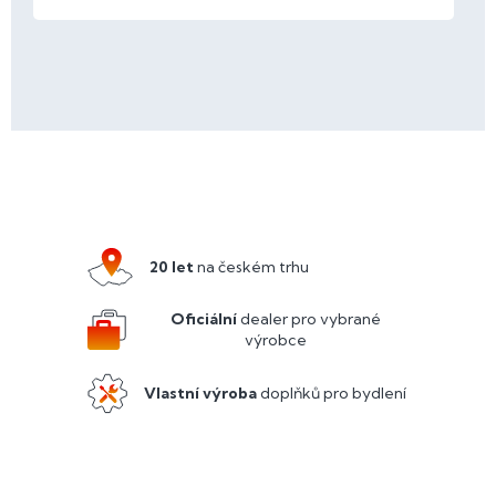
Z
á
p
a
20 let
na českém trhu
t
í
Oficiální
dealer pro vybrané
výrobce
Vlastní výroba
doplňků pro bydlení