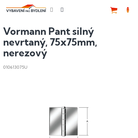
Přejít
na
NÁKUP
obsah
KOŠÍK
Vormann Pant silný
nevrtaný, 75x75mm,
nerezový
010613075U