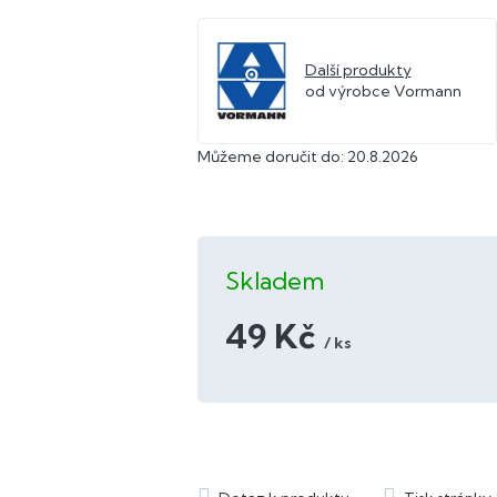
Další produkty
od výrobce Vormann
Můžeme doručit do:
20.8.2026
Skladem
49 Kč
/ ks
Měrná
cena: