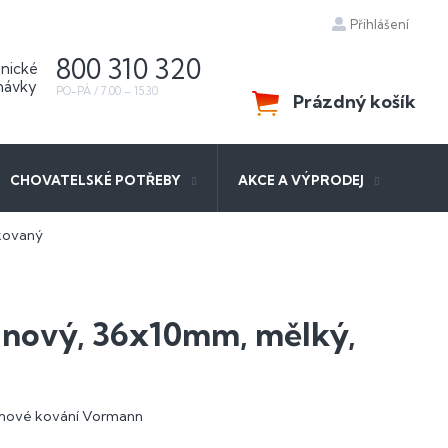
Přihlášení
800 310 320
Prázdný košík
NÁKUPNÍ
KOŠÍK
CHOVATELSKÉ POTŘEBY
AKCE A VÝPRODEJ
kovaný
nový, 36x10mm, mělký,
ednové kování Vormann