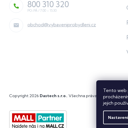
800 310 320
obchod
@
vybaveniprobydleni.cz
Tento web 
Copyright 2026
Dastech s.r.o.
. Všechna práva vyhrazena.
Upra
procházením
jejich použí
Nastaven