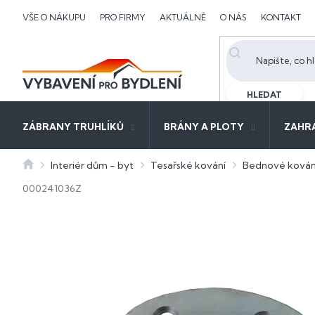
Přejít
VŠE O NÁKUPU
PRO FIRMY
AKTUÁLNĚ
O NÁS
KONTAKT
na
obsah
HLEDAT
ZÁBRANY TRUHLÍKŮ
BRÁNY A PLOTY
ZAHR
Domů
Interiér dům - byt
Tesařské kování
Bednové kován
000241036Z