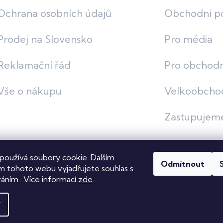
Ochrana osobních údajů
Obchodní p
Prodej na Slovensko
Pro média
Reklamační řád
Pro obchodn
Vše o nákupu
Velkoobcho
Zastupujem
používá soubory cookie. Dalším
Odmítnout
vit nastavení cookies
 tohoto webu vyjadřujete souhlas s
váním.. Více informací
zde
.
í