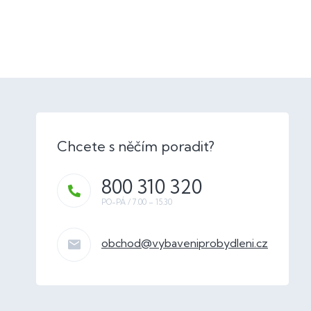
800 310 320
obchod
@
vybaveniprobydleni.cz