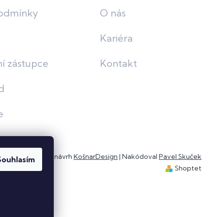
odmínky
O nás
Kariéra
í zástupce
Kontakt
d
e
Grafický návrh
KošnarDesign
| Nakódoval
Pavel Skuček
Souhlasím
Shoptet