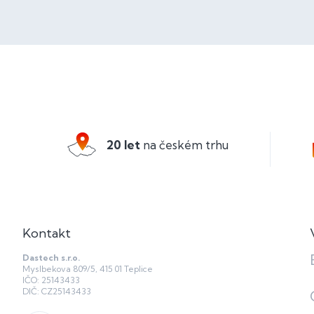
Z
á
p
a
20 let
na českém trhu
t
í
Kontakt
Dastech s.r.o.
Myslbekova 809/5, 415 01 Teplice
IČO: 25143433
DIČ: CZ25143433