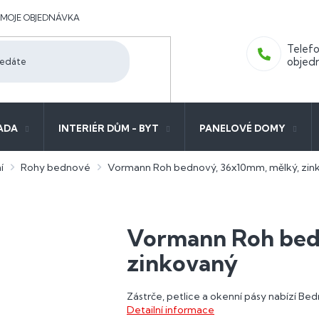
MOJE OBJEDNÁVKA
ADA
INTERIÉR DŮM - BYT
PANELOVÉ DOMY
í
Rohy bednové
Vormann Roh bednový, 36x10mm, mělký, zin
Vormann Roh bed
zinkovaný
Zástrče, petlice a okenní pásy nabízí B
Detailní informace