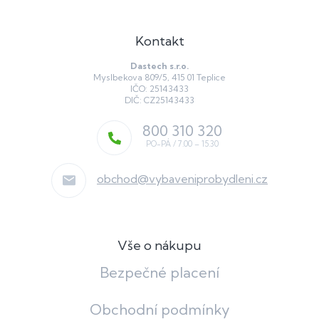
Kontakt
Dastech s.r.o.
Myslbekova 809/5, 415 01 Teplice
IČO: 25143433
DIČ: CZ25143433
800 310 320
obchod
@
vybaveniprobydleni.cz
Vše o nákupu
Bezpečné placení
Obchodní podmínky