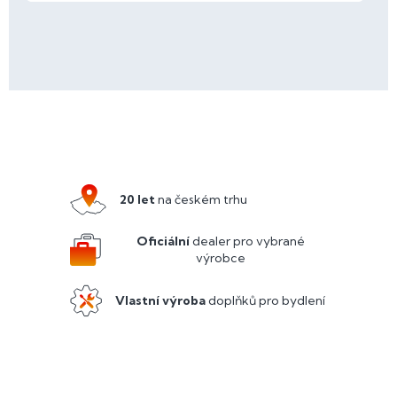
Z
á
p
a
20 let
na českém trhu
t
í
Oficiální
dealer pro vybrané
výrobce
Vlastní výroba
doplňků pro bydlení