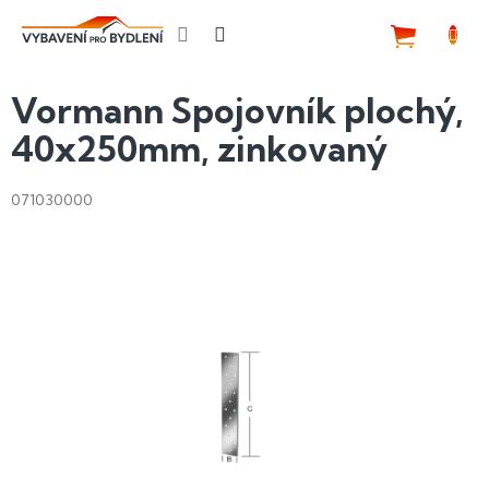
Přejít
na
NÁKUP
obsah
KOŠÍK
Vormann Spojovník plochý,
40x250mm, zinkovaný
071030000