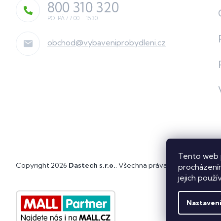
800 310 320
obchod
@
vybaveniprobydleni.cz
Tento web 
Copyright 2026
Dastech s.r.o.
. Všechna práva vyhrazena.
Upra
procházením
jejich použí
Nastaven