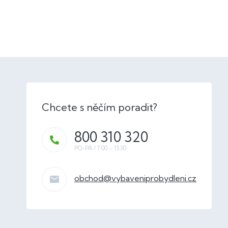
800 310 320
obchod
@
vybaveniprobydleni.cz