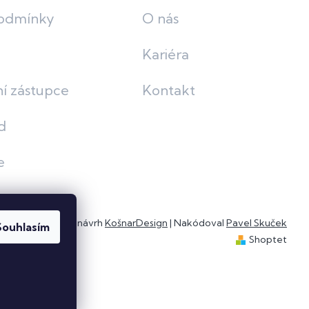
odmínky
O nás
Kariéra
í zástupce
Kontakt
d
e
Grafický návrh
KošnarDesign
| Nakódoval
Pavel Skuček
Souhlasím
Shoptet