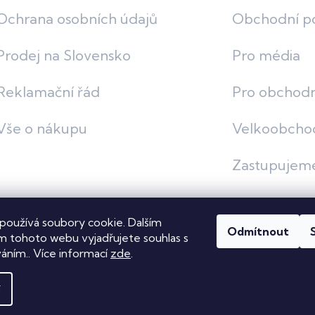
Ochrana osobních údajů
Obchodní p
Prodej na Slovensko
Pro média
Reklamační řád
Pro obchodn
Vše o nákupu
Velkoobcho
Zastupujem
používá soubory cookie. Dalším
Odmítnout
vit nastavení cookies
 tohoto webu vyjadřujete souhlas s
váním.. Více informací
zde
.
í