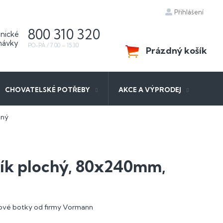
Přihlášení
800 310 320
Prázdný košík
NÁKUPNÍ
KOŠÍK
CHOVATELSKÉ POTŘEBY
AKCE A VÝPRODEJ
aný
ík plochý, 80x240mm,
mové botky od firmy Vormann