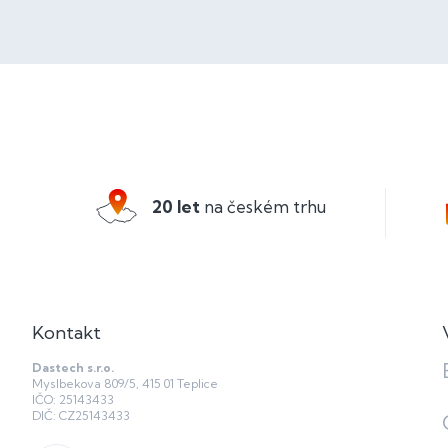
Z
á
p
a
20 let
na českém trhu
t
í
Kontakt
Dastech s.r.o.
Myslbekova 809/5, 415 01 Teplice
IČO: 25143433
DIČ: CZ25143433