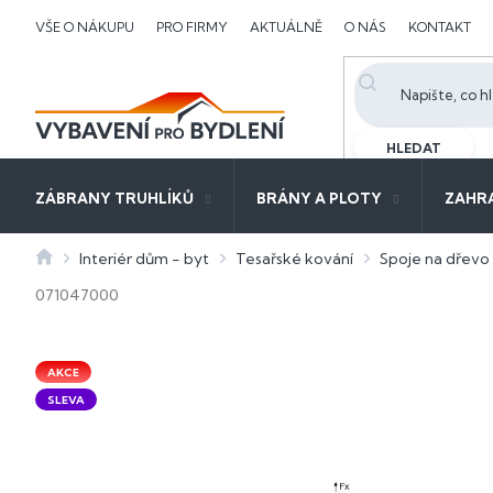
Přejít
VŠE O NÁKUPU
PRO FIRMY
AKTUÁLNĚ
O NÁS
KONTAKT
na
obsah
HLEDAT
ZÁBRANY TRUHLÍKŮ
BRÁNY A PLOTY
ZAHR
Domů
Interiér dům - byt
Tesařské kování
Spoje na dřevo
071047000
AKCE
SLEVA