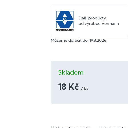
Další produkty
od výrobce Vormann
Můžeme doručit do:
19.8.2026
Skladem
18 Kč
/ ks
Měrná
cena: