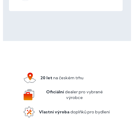
Z
á
p
a
20 let
na českém trhu
t
í
Oficiální
dealer pro vybrané
výrobce
Vlastní výroba
doplňků pro bydlení