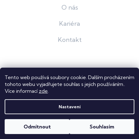
O nás
Kariéra
Kontakt
Grafický návrh
KošnarDesign
| Nakódoval
Pavel Skuček
Tento web používá soubory cookie. Dalším procházením
Shoptet
tohoto webu vyjadřujete souhlas s jejich používáním..
Více informací
zde
.
Copyright 2026
Dastech s.r.o.
. Všechna práva vyhrazena.
Upravit nastavení cookies
Nastavení
Odmítnout
Souhlasím