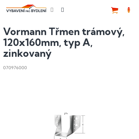
Přejít
na
NÁKUP
obsah
KOŠÍK
Vormann Třmen trámový,
120x160mm, typ A,
zinkovaný
070976000