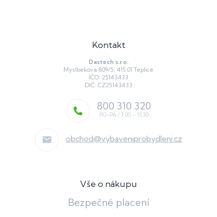
Kontakt
Dastech s.r.o.
Myslbekova 809/5, 415 01 Teplice
IČO: 25143433
DIČ: CZ25143433
800 310 320
obchod
@
vybaveniprobydleni.cz
Vše o nákupu
Bezpečné placení