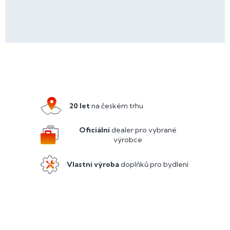
Z
á
p
a
20 let
na českém trhu
t
í
Oficiální
dealer pro vybrané
výrobce
Vlastní výroba
doplňků pro bydlení