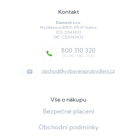
Kontakt
Dastech s.r.o.
Myslbekova 809/5, 415 01 Teplice
IČO: 25143433
DIČ: CZ25143433
800 310 320
obchod
@
vybaveniprobydleni.cz
Vše o nákupu
Bezpečné placení
Obchodní podmínky