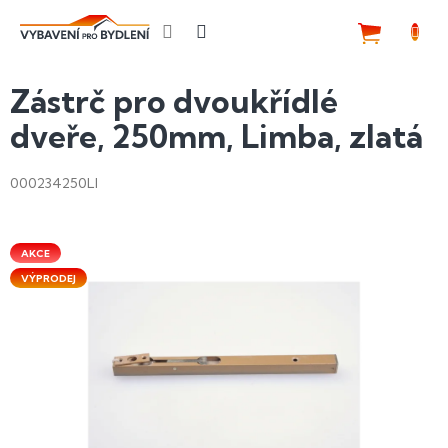
Přejít
na
NÁKUP
obsah
KOŠÍK
Zástrč pro dvoukřídlé
dveře, 250mm, Limba, zlatá
000234250LI
AKCE
VÝPRODEJ