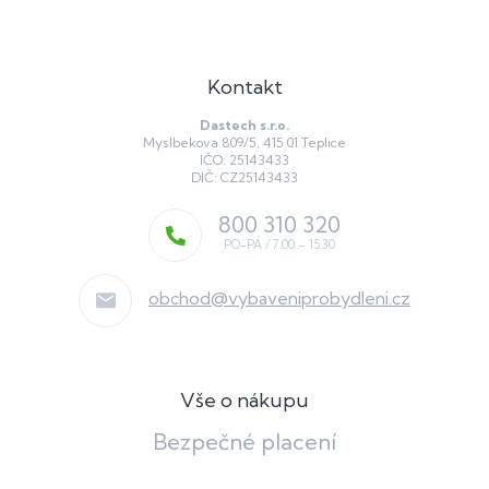
Kontakt
Dastech s.r.o.
Myslbekova 809/5, 415 01 Teplice
IČO: 25143433
DIČ: CZ25143433
800 310 320
obchod
@
vybaveniprobydleni.cz
Vše o nákupu
Bezpečné placení