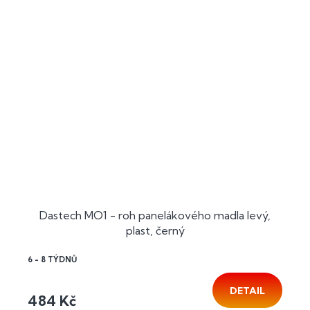
Dastech MO1 - roh panelákového madla levý,
plast, černý
6 - 8 TÝDNŮ
DETAIL
484 Kč