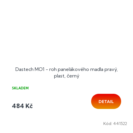
Dastech MO1 - roh panelákového madla pravý,
plast, černý
SKLADEM
DETAIL
484 Kč
Kód:
441522