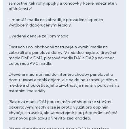
samostné, tak rohy, spojky a koncovky, které naleznete v
příslušenství
- montáž madla na zábradlí je prováděna lepením
výrobcem doporučenými lepidly.
Uvedená cena je za 1 bm madla.
Dastech s.r.o. obchodně zastupuje a vyrábí madla na
zábradlí pro panelové domy. V nabídce najdete dřevěná
madla DM1 a DM2, plastová madla DA1 a DA2 a nakonec
celou řadu PVC madla.
Dřevěná madla přináší do interiéru chodby panelového
domu luxusní a teplý dojem, ale na druhou stranu je dřevo
měkké a choulostivé. Jeho životnost je menší v porovnání s
ostatními materiály.
Plastová madla DA1 jsou rozměrově shodná se starými
bakelitovými madly a lze je proto využít pro doplnění
chybějících úseků, ale samozřejmě jsou především určená
pro novou pokládku při revitalizaci chodeb.
Plastové madlo pro panelové domy DA2 je opatřeno