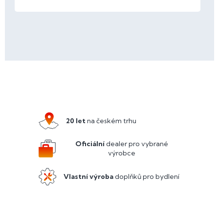
Z
á
p
a
20 let
na českém trhu
t
í
Oficiální
dealer pro vybrané
výrobce
Vlastní výroba
doplňků pro bydlení