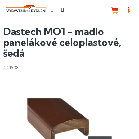
Přejít
na
NÁKUP
obsah
KOŠÍK
Dastech MO1 - madlo
panelákové celoplastové,
šedá
441508