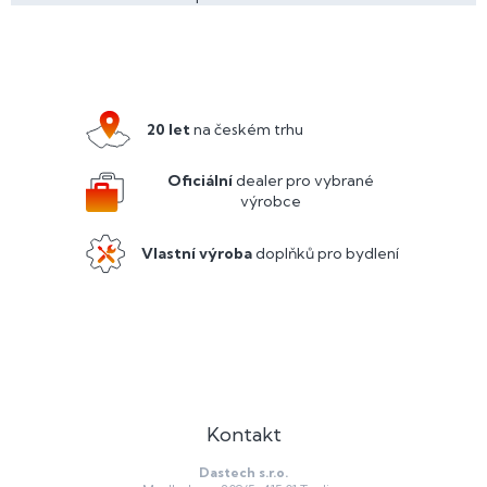
O
v
l
Z
á
á
d
p
a
a
c
20 let
na českém trhu
í
t
p
í
Oficiální
dealer pro vybrané
r
výrobce
v
k
y
Vlastní výroba
doplňků pro bydlení
v
ý
p
i
s
u
Kontakt
Dastech s.r.o.