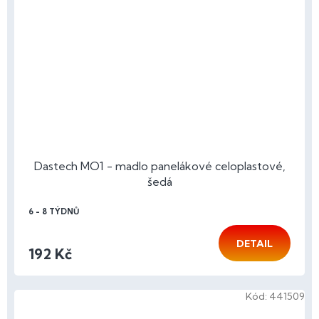
Dastech MO1 - madlo panelákové celoplastové,
šedá
6 - 8 TÝDNŮ
DETAIL
192 Kč
Kód:
441509