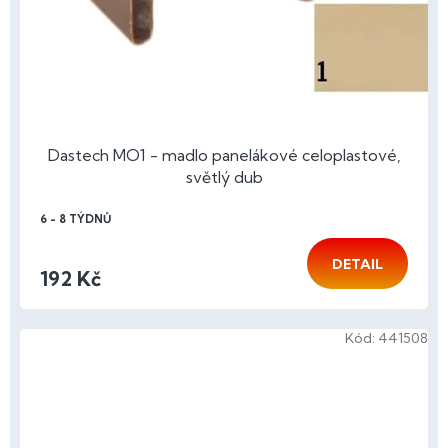
Dastech MO1 - madlo panelákové celoplastové,
světlý dub
6 - 8 TÝDNŮ
DETAIL
192 Kč
Kód:
441508