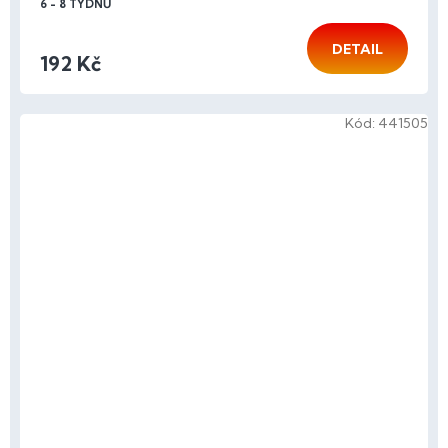
6 - 8 TÝDNŮ
DETAIL
192 Kč
Kód:
441505