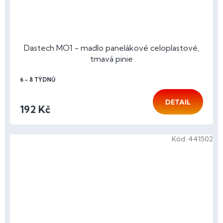
Dastech MO1 - madlo panelákové celoplastové,
tmavá pinie
6 - 8 TÝDNŮ
DETAIL
192 Kč
Kód:
441502