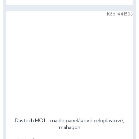
Kód:
441506
Dastech MO1 - madlo panelákové celoplastové,
mahagon