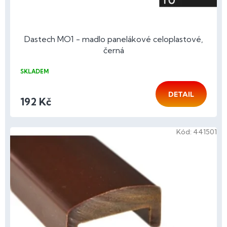
Dastech MO1 - madlo panelákové celoplastové,
černá
SKLADEM
DETAIL
192 Kč
Kód:
441501