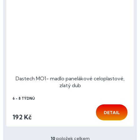
Dastech MO1- madlo panelákové celoplastové,
zlatý dub
6 - 8 TÝDNŮ
DETAIL
192 Kč
10
položek celkem