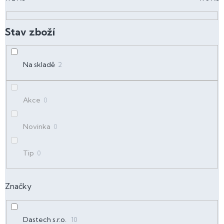
r
o
d
u
k
t
Na skladě
2
ů
Akce
0
Novinka
0
Tip
0
Značky
Dastech s.r.o.
10