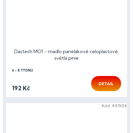
Dastech MO1 - madlo panelákové celoplastové,
světlá pinie
6 - 8 TÝDNŮ
DETAIL
192 Kč
Kód:
441504