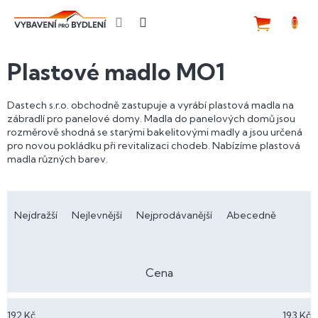
Přejít
na
NÁKUP
obsah
KOŠÍK
Plastové madlo MO1
Dastech s.r.o. obchodně zastupuje a vyrábí plastová madla na
zábradlí pro panelové domy. Madla do panelových domů jsou
rozměrově shodná se starými bakelitovými madly a jsou určená
pro novou pokládku při revitalizaci chodeb. Nabízíme plastová
madla různých barev.
Ř
a
Nejdražší
Nejlevnější
Nejprodávanější
Abecedně
z
e
n
Cena
í
p
192
Kč
193
Kč