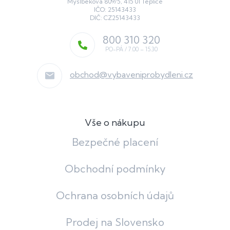
Myslbekova 809/5, 415 01 Teplice
IČO: 25143433
DIČ: CZ25143433
800 310 320
obchod
@
vybaveniprobydleni.cz
Vše o nákupu
Bezpečné placení
Obchodní podmínky
Ochrana osobních údajů
Prodej na Slovensko