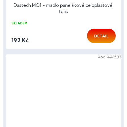
Dastech MO1 - madlo panelákové celoplastové,
teak
SKLADEM
DETAIL
192 Kč
Kód:
441503