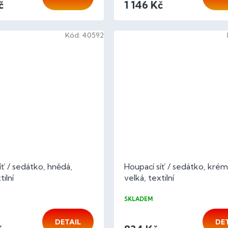
č
1 146 Kč
Kód:
40592
íť / sedátko, hnědá,
Houpací síť / sedátko, kré
tilní
velká, textilní
SKLADEM
DETAIL
DE