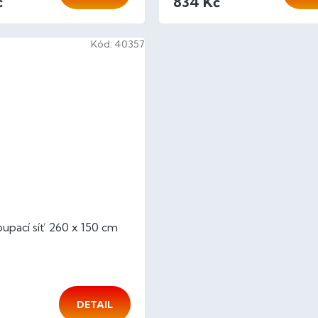
č
834 Kč
Kód:
40357
upací síť 260 x 150 cm
DETAIL