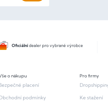
O
v
l
á
d
a
c
Oficiální
dealer pro vybrané výrobce
í
p
r
v
k
y
v
Vše o nákupu
Pro firmy
ý
p
Bezpečné placení
Dropshippin
i
s
Obchodní podmínky
Ke stažení
u