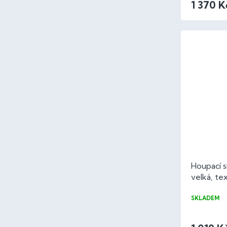
1 370 K
Houpací s
velká, tex
SKLADEM