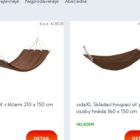
ejlevnější
Nejprodávanější
Abecedně
Kód:
40808
ť s lištami 210 x 150 cm
vidaXL Skládací houpací síť 
osoby hnědá 360 x 150 cm
SKLADEM
DETAIL
DE