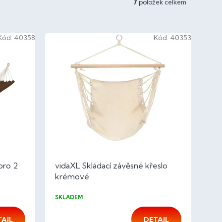
7
položek celkem
Kód:
40358
Kód:
40353
pro 2
vidaXL Skládací závěsné křeslo
krémové
SKLADEM
TAIL
DETAIL