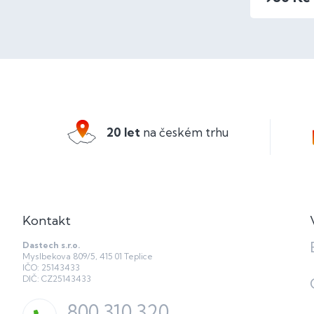
Z
á
p
a
20 let
na českém trhu
t
í
Kontakt
Dastech s.r.o.
Myslbekova 809/5, 415 01 Teplice
IČO: 25143433
DIČ: CZ25143433
800 310 320