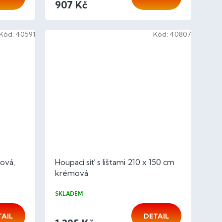
907 Kč
Kód:
40591
Kód:
40807
mová,
Houpací síť s lištami 210 x 150 cm
krémová
SKLADEM
TAIL
DETAIL