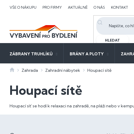
Přejít
VŠE O NÁKUPU
PRO FIRMY
AKTUÁLNĚ
O NÁS
KONTAKT
na
obsah
HLEDAT
ZÁBRANY TRUHLÍKŮ
BRÁNY A PLOTY
ZAHR
Domů
Zahrada
Zahradní nábytek
Houpací sítě
Houpací sítě
Houpací síť se hodí k relaxaci na zahradě, na pláži nebo v kempu
P
o
Ř
s