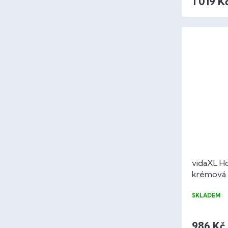
1 019 K
vidaXL Ho
krémová
SKLADEM
986 Kč